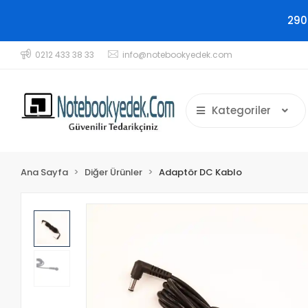
290
0212 433 38 33
info@notebookyedek.com
Kategoriler
Ana Sayfa
Diğer Ürünler
Adaptör DC Kablo