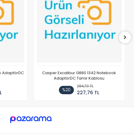
ok AdaptörDC
Casper Excalibur G880.1342 Notebook
AdaptörDC Tamir Kablosu
284,70 TL
%20
L
227,76 TL