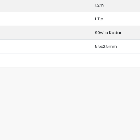
1.2m
L Tip
90w' a Kadar
5.5x2.5mm