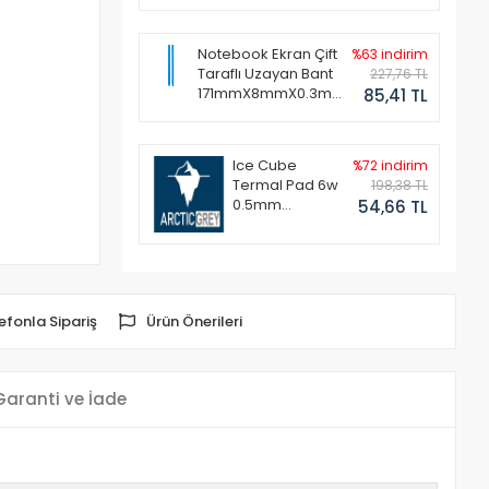
Notebook Ekran Çift
%63 indirim
Taraflı Uzayan Bant
227,76 TL
171mmX8mmX0.3mm
85,41 TL
(1 Set - 2 Adet)
Ice Cube
%72 indirim
Termal Pad 6w
198,38 TL
0.5mm
54,66 TL
50x50mm
efonla Sipariş
Ürün Önerileri
Garanti ve İade