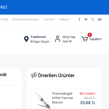
USD)
 Takip
Bayilik Başvurusu
Yardım
İletişim
0
Teslimat
Giriş Yap
Sepetim
Bölge Seçin
Üye Ol
ook
Önerilen Ürünler
Thermalright
%31 indirim
HY510 Termal
165,13 TL
Macun
113,88 TL