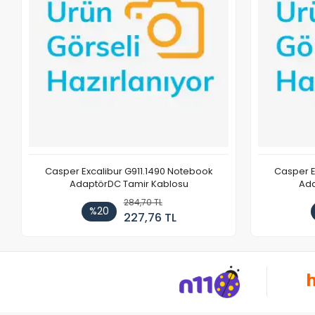
Casper Excalibur G911.1490 Notebook
Casper E
AdaptörDC Tamir Kablosu
Ada
284,70 TL
%20
227,76 TL