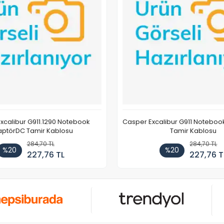
xcalibur G911.1290 Notebook
Casper Excalibur G911 Notebo
ptörDC Tamir Kablosu
Tamir Kablosu
284,70 TL
284,70 TL
%20
%20
227,76 TL
227,76 T