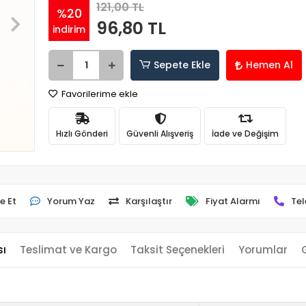
121,00 TL
%20
96,80 TL
indirim
Sepete Ekle
Hemen Al
Favorilerime ekle
Hızlı Gönderi
Güvenli Alışveriş
İade ve Değişim
e Et
Yorum Yaz
Karşılaştır
Fiyat Alarmı
Tel
sı
Teslimat ve Kargo
Taksit Seçenekleri
Yorumlar