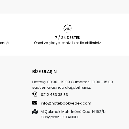
7 / 24 DESTEK
eneği
Öneri ve şikayetlerinizi bize iletebilirsiniz.
BİZE ULAŞIN
Haftaiçi 09:00 - 19:00 Cumartesi 10:00 - 15:00
saatleri arasında ulaşabilirsiniz.
0212 433 38 33
info@notebookyedek.com
M.Çakmak Mah. İnönü Cad. N.162/b
Güngören- İSTANBUL