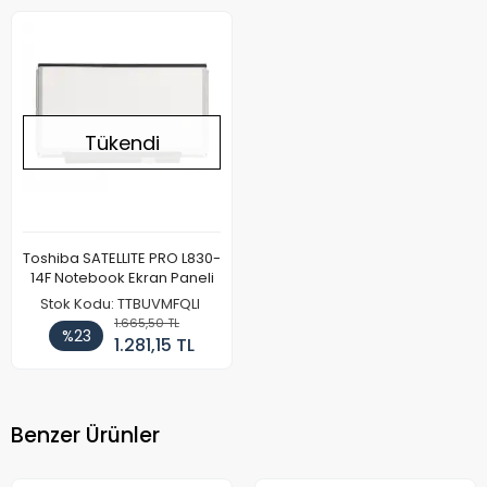
Tükendi
Toshiba SATELLITE PRO L830-
14F Notebook Ekran Paneli
Stok Kodu: TTBUVMFQLI
1.665,50 TL
%23
1.281,15 TL
Benzer Ürünler