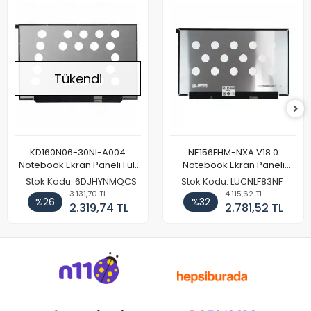
Tükendi
KD160N06-30NI-A004
NE156FHM-NXA V18.0
Notebook Ekran Paneli Full
Notebook Ekran Paneli
HD
144Hz
Stok Kodu: 6DJHYNMQCS
Stok Kodu: LUCNLF83NF
3.131,70 TL
4.115,62 TL
%26
%32
2.319,74 TL
2.781,52 TL