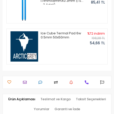
171mmX8mmX0.3mm (1 Set
85,41 TL
- 2 Adet)
Ice Cube Termal Pad 6w
%72 indirim
0.5mm 50x50mm
198,38 TL
54,66 TL
Ürün Açıklaması
Teslimat ve Kargo
Taksit Seçenekleri
Yorumlar
Garanti ve İade