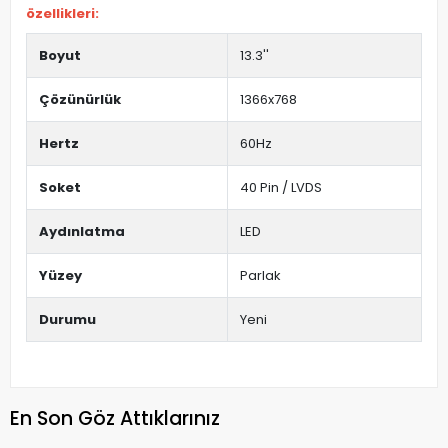
özellikleri:
Boyut
13.3''
Çözünürlük
1366x768
Hertz
60Hz
Soket
40 Pin / LVDS
Aydınlatma
LED
Yüzey
Parlak
Durumu
Yeni
En Son Göz Attıklarınız