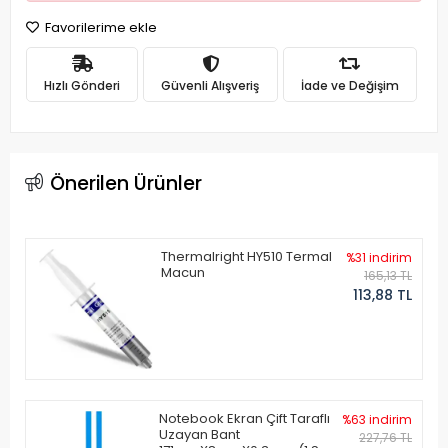
Favorilerime ekle
Hızlı Gönderi
Güvenli Alışveriş
İade ve Değişim
Önerilen Ürünler
Thermalright HY510 Termal
%31 indirim
Macun
165,13 TL
113,88 TL
Notebook Ekran Çift Taraflı
%63 indirim
Uzayan Bant
227,76 TL