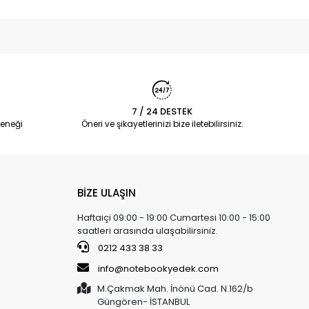
7 / 24 DESTEK
eneği
Öneri ve şikayetlerinizi bize iletebilirsiniz.
BİZE ULAŞIN
Haftaiçi 09:00 - 19:00 Cumartesi 10:00 - 15:00
saatleri arasında ulaşabilirsiniz.
0212 433 38 33
info@notebookyedek.com
M.Çakmak Mah. İnönü Cad. N.162/b
Güngören- İSTANBUL