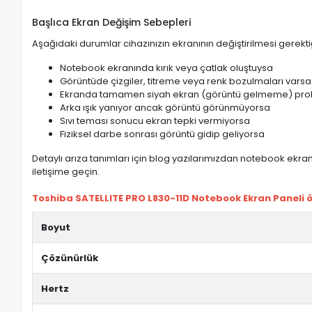
Başlıca Ekran Değişim Sebepleri
Aşağıdaki durumlar cihazınızın ekranının değiştirilmesi gerektiğ
Notebook ekranında kırık veya çatlak oluştuysa
Görüntüde çizgiler, titreme veya renk bozulmaları varsa
Ekranda tamamen siyah ekran (görüntü gelmeme) pro
Arka ışık yanıyor ancak görüntü görünmüyorsa
Sıvı teması sonucu ekran tepki vermiyorsa
Fiziksel darbe sonrası görüntü gidip geliyorsa
Detaylı arıza tanımları için blog yazılarımızdan notebook ekran 
iletişime geçin.
Toshiba SATELLITE PRO L830-11D Notebook Ekran Paneli öz
Boyut
Çözünürlük
Hertz