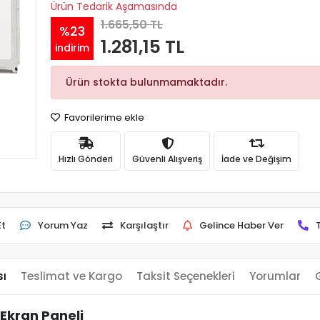
Ürün Tedarik Aşamasında
1.665,50 TL
%23
1.281,15 TL
indirim
Ürün stokta bulunmamaktadır.
Favorilerime ekle
Hızlı Gönderi
Güvenli Alışveriş
İade ve Değişim
Et
Yorum Yaz
Karşılaştır
Gelince Haber Ver
sı
Teslimat ve Kargo
Taksit Seçenekleri
Yorumlar
Ekran Paneli