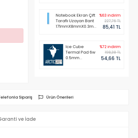
Notebook Ekran Çift
%63 indirim
Taraflı Uzayan Bant
227,76 TL
171mmX8mmX0.3mm
85,41 TL
(1 Set - 2 Adet)
Ice Cube
%72 indirim
Termal Pad 6w
198,38 TL
0.5mm
54,66 TL
50x50mm
Telefonla Sipariş
Ürün Önerileri
Garanti ve İade