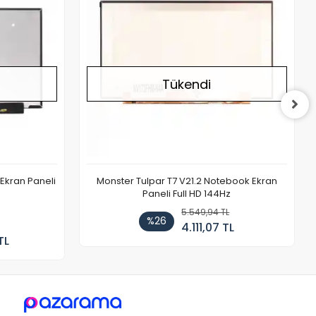
Tükendi
Ekran Paneli
Monster Tulpar T7 V21.2 Notebook Ekran
Paneli Full HD 144Hz
5.549,94 TL
%26
4.111,07 TL
TL