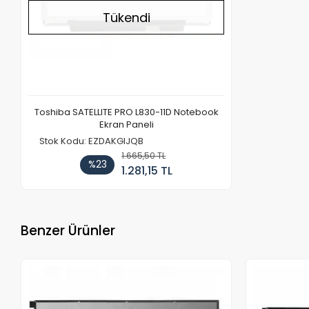
Tükendi
Toshiba SATELLITE PRO L830-11D Notebook
Ekran Paneli
Stok Kodu: EZDAKGIJQB
1.665,50 TL
%23
1.281,15 TL
Benzer Ürünler
Stokta Yok