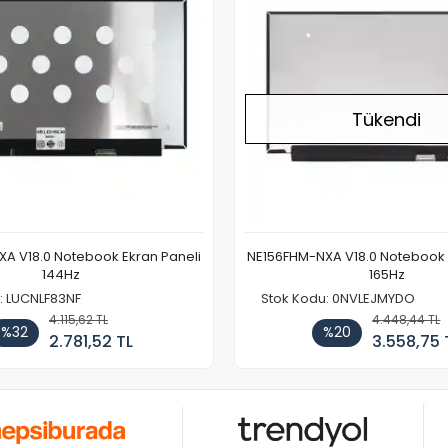
Tükendi
A V18.0 Notebook Ekran Paneli
NE156FHM-NXA V18.0 Notebook 
144Hz
165Hz
: LUCNLF83NF
Stok Kodu: 0NVLEJMYDO
4.115,62 TL
4.448,44 TL
%32
%20
2.781,52 TL
3.558,75 