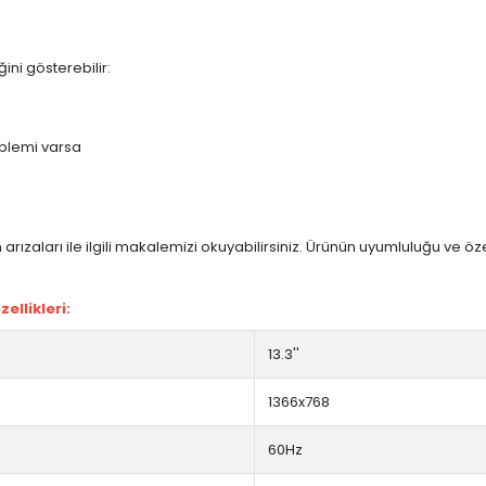
ini gösterebilir:
blemi varsa
arızaları ile ilgili makalemizi okuyabilirsiniz. Ürünün uyumluluğu ve ö
ellikleri:
13.3''
1366x768
60Hz