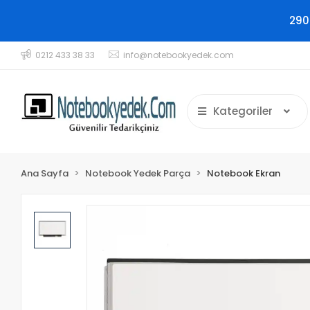
290
0212 433 38 33
info@notebookyedek.com
Kategoriler
Ana Sayfa
Notebook Yedek Parça
Notebook Ekran