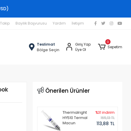
USD)
 Takip
Bayilik Başvurusu
Yardım
İletişim
0
Teslimat
Giriş Yap
Sepetim
Bölge Seçin
Üye Ol
ook
Önerilen Ürünler
Thermalright
%31 indirim
HY510 Termal
165,13 TL
Macun
113,88 TL