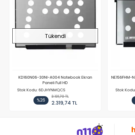
Tükendi
KD160N06-30NI-A004 Notebook Ekran
NE156FHM-NX
Paneli Full HD
Stok Kodu: 6DJHYNMQCS
Stok Kodu
3.131,70 TL
%26
2.319,74 TL