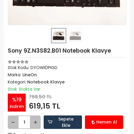
Sony 9Z.N3S82.B01 Notebook Klavye
Stok Kodu: DYOWIDPIGD
Marka:
LineOn
Kategori:
Notebook Klavye
Stok: Stokta Var
768,50 TL
%19
619,15 TL
indirim
Sepete
Hemen Al
Ekle