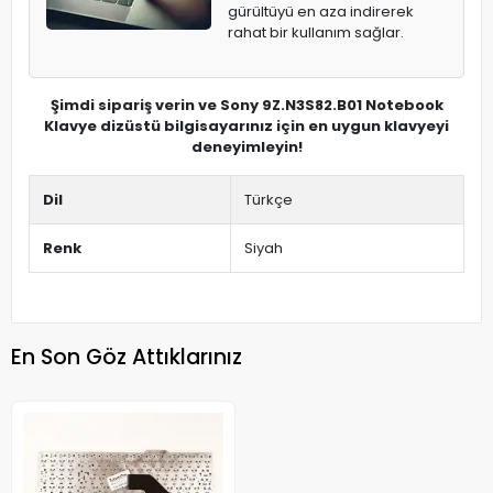
gürültüyü en aza indirerek
rahat bir kullanım sağlar.
Şimdi sipariş verin ve Sony 9Z.N3S82.B01 Notebook
Klavye dizüstü bilgisayarınız için en uygun klavyeyi
deneyimleyin!
Dil
Türkçe
Renk
Siyah
En Son Göz Attıklarınız