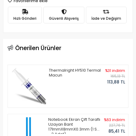
Favorilerime ekle
Hızlı Gönderi
Güvenli Alışveriş
İade ve Değişim
Önerilen Ürünler
Thermalright HY510 Termal
%31 indirim
Macun
165,13 TL
113,88 TL
Notebook Ekran Çift Taraflı
%63 indirim
Uzayan Bant
227,76 TL
171mmX8mmX0.3mm (1 Set
85,41 TL
- 2 Adet)