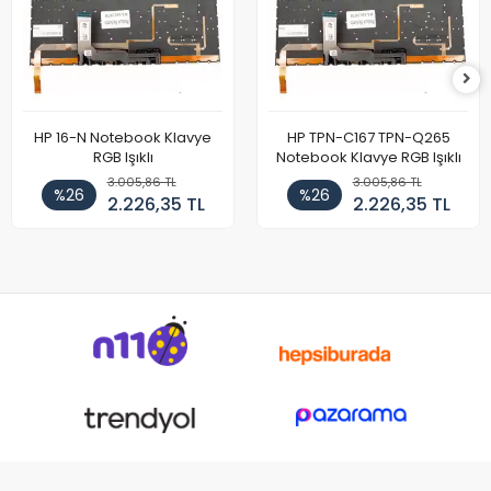
HP 16-N Notebook Klavye
HP TPN-C167 TPN-Q265
RGB Işıklı
Notebook Klavye RGB Işıklı
3.005,86 TL
3.005,86 TL
%26
%26
2.226,35 TL
2.226,35 TL