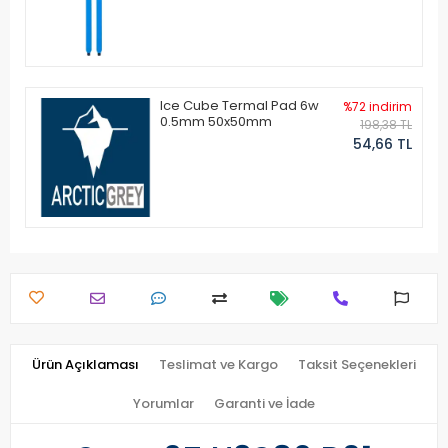
Ice Cube Termal Pad 6w
%72 indirim
0.5mm 50x50mm
198,38 TL
54,66 TL
Ürün Açıklaması
Teslimat ve Kargo
Taksit Seçenekleri
Yorumlar
Garanti ve İade