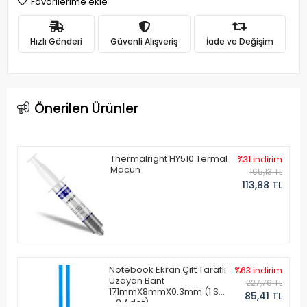
Favorilerime ekle
Hızlı Gönderi
Güvenli Alışveriş
İade ve Değişim
Önerilen Ürünler
Thermalright HY510 Termal
%31 indirim
Macun
165,13 TL
113,88 TL
Notebook Ekran Çift Taraflı
%63 indirim
Uzayan Bant
227,76 TL
171mmX8mmX0.3mm (1 Set
85,41 TL
- 2 Adet)