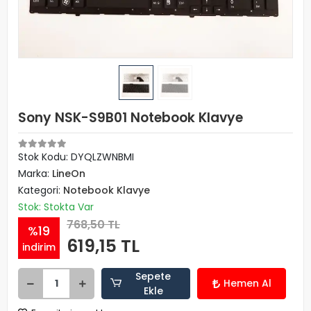
Sony NSK-S9B01 Notebook Klavye
Stok Kodu: DYQLZWNBMI
Marka:
LineOn
Kategori:
Notebook Klavye
Stok: Stokta Var
768,50 TL
%19
619,15 TL
indirim
Sepete
Hemen Al
Ekle