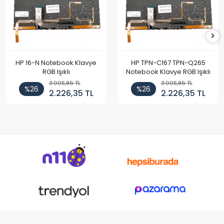
HP 16-N Notebook Klavye
HP TPN-C167 TPN-Q265
RGB Işıklı
Notebook Klavye RGB Işıklı
3.005,86 TL
3.005,86 TL
%26
%26
2.226,35 TL
2.226,35 TL