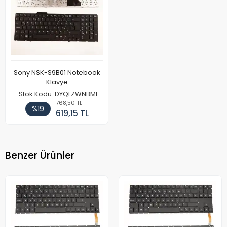
Sony NSK-S9B01 Notebook
Klavye
Stok Kodu: DYQLZWNBMI
768,50 TL
%19
619,15 TL
Benzer Ürünler