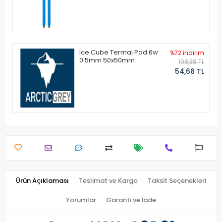
Ice Cube Termal Pad 6w
%72 indirim
0.5mm 50x50mm
198,38 TL
54,66 TL
Ürün Açıklaması
Teslimat ve Kargo
Taksit Seçenekleri
Yorumlar
Garanti ve İade