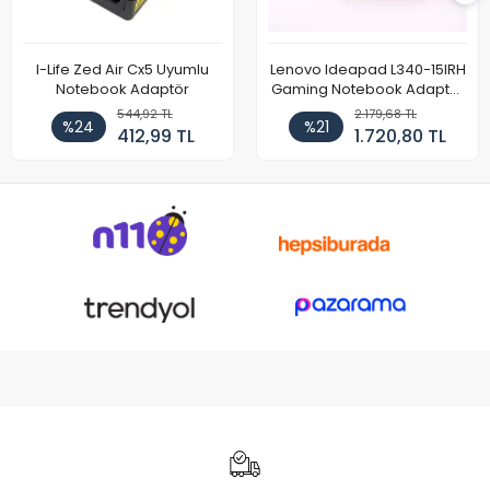
I-Life Zed Air Cx5 Uyumlu
Lenovo Ideapad L340-15IRH
Notebook Adaptör
Gaming Notebook Adaptör
Cihazı Şarj Aleti (150W)
544,92 TL
2.179,68 TL
%24
%21
412,99 TL
1.720,80 TL