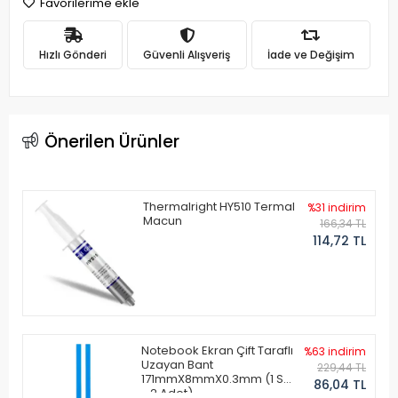
Favorilerime ekle
Hızlı Gönderi
Güvenli Alışveriş
İade ve Değişim
Önerilen Ürünler
Thermalright HY510 Termal
%31 indirim
Macun
166,34 TL
114,72 TL
Notebook Ekran Çift Taraflı
%63 indirim
Uzayan Bant
229,44 TL
171mmX8mmX0.3mm (1 Set
86,04 TL
- 2 Adet)