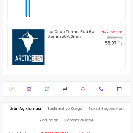
Ice Cube Termal Pad 6w
%72 indirim
0.5mm 50x50mm
199,84 TL
55,07 TL
Ürün Açıklaması
Teslimat ve Kargo
Taksit Seçenekleri
Yorumlar
Garanti ve İade