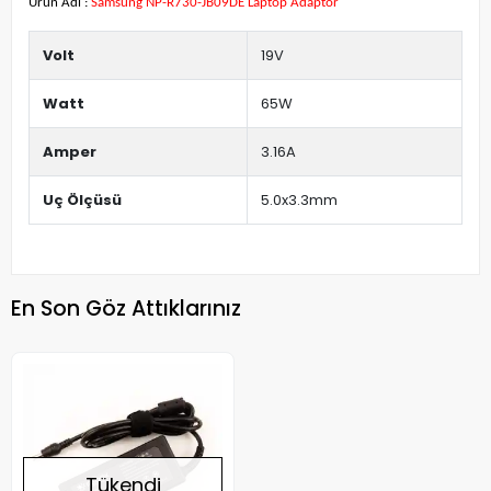
Ürün Adı :
Samsung NP-R730-JB09DE Laptop Adaptör
Volt
19V
Watt
65W
Amper
3.16A
Uç Ölçüsü
5.0x3.3mm
En Son Göz Attıklarınız
Tükendi