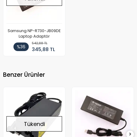
Samsung NP-R730-JB09DE
Laptop Adaptör
542,88 TL
%36
345,88 TL
Benzer Ürünler
Tükendi