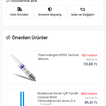
Favorilerime ekle
Hızlı Gönderi
Güvenli Alışveriş
İade ve Değişim
Önerilen Ürünler
Thermalright HY510 Termal
%31 indirim
Macun
165,13 TL
113,88 TL
Notebook Ekran Çift Taraflı
%63 indirim
Uzayan Bant
227,76 TL
171mmX8mmX0.3mm (1 Set
85,41 TL
- 2 Adet)