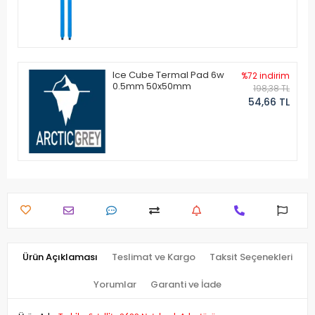
Ice Cube Termal Pad 6w
%72 indirim
0.5mm 50x50mm
198,38 TL
54,66 TL
Ürün Açıklaması
Teslimat ve Kargo
Taksit Seçenekleri
Yorumlar
Garanti ve İade