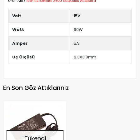
Ürün Adı :
Toshiba Satellite 2600 Notebook Adaptörü
Volt
15V
Watt
60W
Amper
5A
Uç Ölçüsü
6.3X3.0mm
En Son Göz Attıklarınız
Tükendi