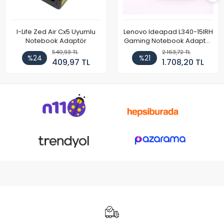
I-Life Zed Air Cx5 Uyumlu
Lenovo Ideapad L340-15IRH
Notebook Adaptör
Gaming Notebook Adaptör
Cihazı Şarj Aleti (150W)
540,93 TL
2.163,72 TL
%24
%21
409,97 TL
1.708,20 TL