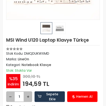
MSI Wind U120 Laptop Klavye Türkçe
Stok Kodu: DMQDUKWXMD
Marka:
LineOn
Kategori:
Notebook Klavye
Stok: Stokta Var
300,10 TL
%35
194,59 TL
indirim
Sepete
Hemen Al
Ekle