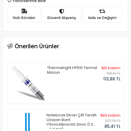
Favorilerime ekle
Hızlı Gönderi
Güvenli Alışveriş
İade ve Değişim
Önerilen Ürünler
Thermalright HY510 Termal
%31 indirim
Macun
165,13 TL
113,88 TL
Notebook Ekran Çift Taraflı
%63 indirim
Uzayan Bant
227,76 TL
171mmX8mmX0.3mm (1 Set
85,41 TL
- 2 Adet)