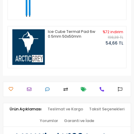
Ice Cube Termal Pad 6w
%72 indirim
0.5mm 50x50mm
198,38 TL
54,66 TL
Ürün Açıklaması
Teslimat ve Kargo
Taksit Seçenekleri
Yorumlar
Garanti ve İade