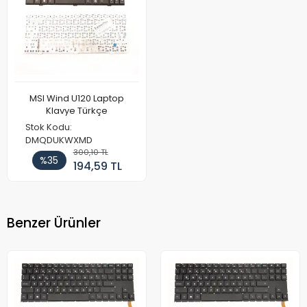
MSI Wind U120 Laptop
Klavye Türkçe
Stok Kodu:
DMQDUKWXMD
300,10 TL
%35
194,59 TL
Benzer Ürünler