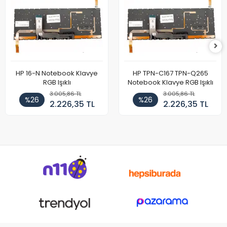
HP 16-N Notebook Klavye
HP TPN-C167 TPN-Q265
RGB Işıklı
Notebook Klavye RGB Işıklı
3.005,86 TL
3.005,86 TL
%26
%26
2.226,35 TL
2.226,35 TL