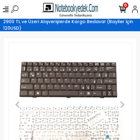
0
2900 TL ve Üzeri Alışverişlerde Kargo Bedava! (Bayiler için
120USD)