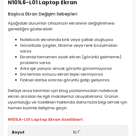
N101L6-L01 Laptop Ekran
Başlıca Ekran Değişim Sebepleri
Aşağıdaki durumlar cihazınızın ekranının değiştirilmesi
gerektiğini gösterebilir:
Notebook ekranında kırık veya çatlak oluştuysa
Görüntüde çizgiler, titreme veya renk bozulmaları
varsa
Ekranda tamamen siyah ekran (görüntü gelmeme)
problemi varsa
Arka ışık yanıyor ancak görüntü görünmüyorsa
Sıvı teması sonucu ekran tepki vermiyorsa
Fiziksel darbe sonrası görüntü gidip geliyorsa
Detaylı arıza tanımları için blog yazılarımızdan notebook
ekran arızaları ile ilgili makalemizi okuyabilirsiniz. Ürünün
uyumluluğu ve özellikleri hakkında daha fazla bilgi almak için
hemen bizimle iletişime geçin.
N101L6-L01 Laptop Ekran özellikleri:
Boyut
10.1''