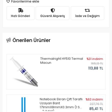
Favorilerime ekle
Hızlı Gönderi
Güvenli Alışveriş
İade ve Değişim
Önerilen Ürünler
Thermalright HY510 Termal
%31 indirim
Macun
165,13 TL
113,88 TL
Notebook Ekran Çift Taraflı
%63 indirim
Uzayan Bant
227,76 TL
171mmX8mmX0.3mm (1 Set
85,41 TL
- 2 Adet)