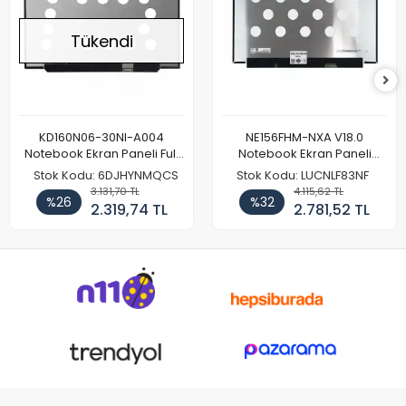
Tükendi
KD160N06-30NI-A004
NE156FHM-NXA V18.0
Notebook Ekran Paneli Full
Notebook Ekran Paneli
HD
144Hz
Stok Kodu: 6DJHYNMQCS
Stok Kodu: LUCNLF83NF
3.131,70 TL
4.115,62 TL
%26
%32
2.319,74 TL
2.781,52 TL