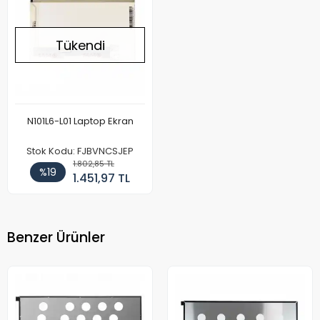
Tükendi
N101L6-L01 Laptop Ekran
Stok Kodu: FJBVNCSJEP
1.802,85 TL
%19
1.451,97 TL
Benzer Ürünler