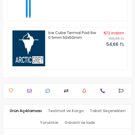
Ice Cube Termal Pad 6w
%72 indirim
0.5mm 50x50mm
198,38 TL
54,66 TL
Ürün Açıklaması
Teslimat ve Kargo
Taksit Seçenekleri
Yorumlar
Garanti ve İade