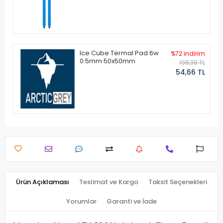
Ice Cube Termal Pad 6w
%72 indirim
0.5mm 50x50mm
198,38 TL
54,66 TL
Ürün Açıklaması
Teslimat ve Kargo
Taksit Seçenekleri
Yorumlar
Garanti ve İade