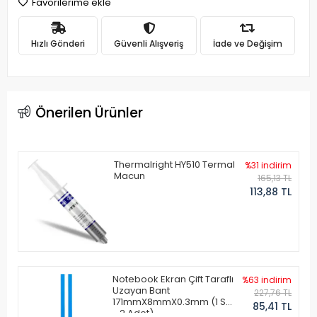
Favorilerime ekle
Hızlı Gönderi
Güvenli Alışveriş
İade ve Değişim
Önerilen Ürünler
Thermalright HY510 Termal
%31 indirim
Macun
165,13 TL
113,88 TL
Notebook Ekran Çift Taraflı
%63 indirim
Uzayan Bant
227,76 TL
171mmX8mmX0.3mm (1 Set
85,41 TL
- 2 Adet)