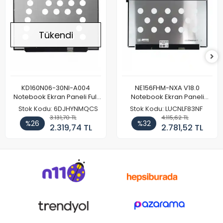
Tükendi
KD160N06-30NI-A004
NE156FHM-NXA V18.0
Notebook Ekran Paneli Full
Notebook Ekran Paneli
HD
144Hz
Stok Kodu: 6DJHYNMQCS
Stok Kodu: LUCNLF83NF
3.131,70 TL
4.115,62 TL
%26
%32
2.319,74 TL
2.781,52 TL