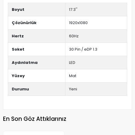
Boyut
17.3''
Çözünürlük
1920x1080
Hertz
60Hz
Soket
30 Pin / eDP 1.3
Aydınlatma
LED
Yüzey
Mat
Durumu
Yeni
En Son Göz Attıklarınız