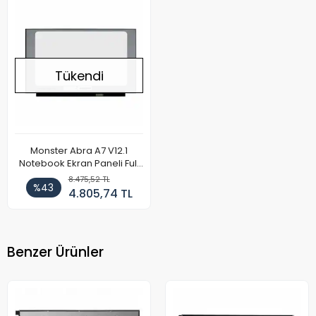
Tükendi
Monster Abra A7 V12.1
Notebook Ekran Paneli Full
HD
8.475,52 TL
%43
4.805,74 TL
Benzer Ürünler