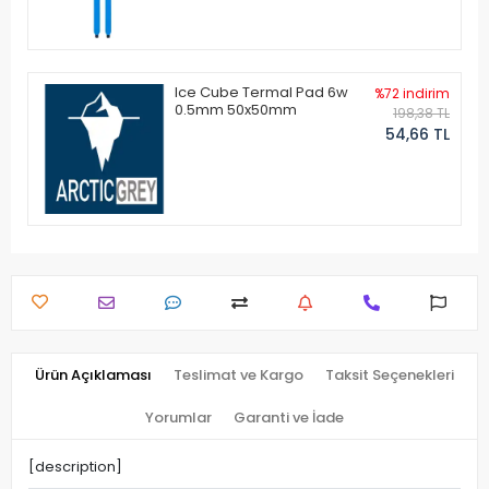
Ice Cube Termal Pad 6w
%72 indirim
0.5mm 50x50mm
198,38 TL
54,66 TL
Ürün Açıklaması
Teslimat ve Kargo
Taksit Seçenekleri
Yorumlar
Garanti ve İade
[description]