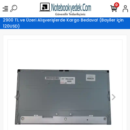
0
2900 TL ve Üzeri Alışverişlerde Kargo Bedava! (Bayiler için
120USD)