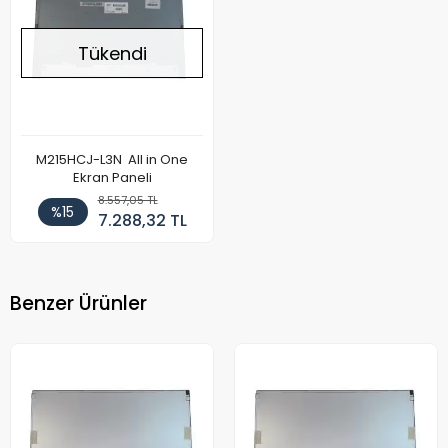
Tükendi
M215HCJ-L3N All in One
Ekran Paneli
8.557,05 TL
%15
7.288,32 TL
Benzer Ürünler