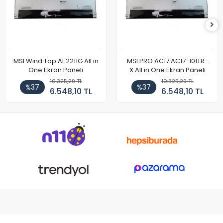
MSI Wind Top AE2211G All in
MSI PRO AC17 AC17-101TR-
One Ekran Paneli
X All in One Ekran Paneli
10.325,29 TL
10.325,29 TL
%37
%37
6.548,10 TL
6.548,10 TL