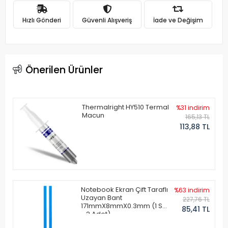
Hızlı Gönderi
Güvenli Alışveriş
İade ve Değişim
Önerilen Ürünler
Thermalright HY510 Termal
%31 indirim
Macun
165,13 TL
113,88 TL
Notebook Ekran Çift Taraflı
%63 indirim
Uzayan Bant
227,76 TL
171mmX8mmX0.3mm (1 Set
85,41 TL
- 2 Adet)