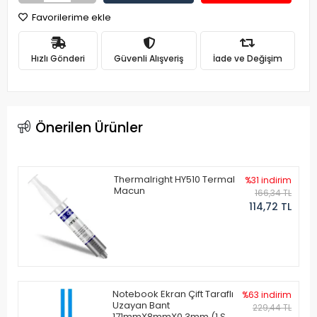
Favorilerime ekle
Hızlı Gönderi
Güvenli Alışveriş
İade ve Değişim
Önerilen Ürünler
Thermalright HY510 Termal
%31 indirim
Macun
166,34 TL
114,72 TL
Notebook Ekran Çift Taraflı
%63 indirim
Uzayan Bant
229,44 TL
171mmX8mmX0.3mm (1 Set