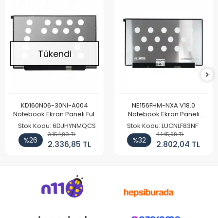
Tükendi
KD160N06-30NI-A004
NE156FHM-NXA V18.0
Notebook Ekran Paneli Full
Notebook Ekran Paneli
HD
144Hz
Stok Kodu: 6DJHYNMQCS
Stok Kodu: LUCNLF83NF
3.154,80 TL
4.145,98 TL
%26
%32
2.336,85 TL
2.802,04 TL