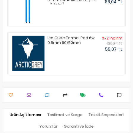
86,04 TL
- 2 Adet)
Ice Cube Termal Pad 6w
%72 indirim
0.5mm 50x50mm
199,84 TL
55,07 TL
Ürün Açıklaması
Teslimat ve Kargo
Taksit Seçenekleri
Yorumlar
Garanti ve İade