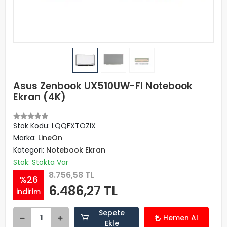
Asus Zenbook UX510UW-FI Notebook
Ekran (4K)
Stok Kodu: LQQFXTOZIX
Marka:
LineOn
Kategori:
Notebook Ekran
Stok: Stokta Var
8.756,58 TL
%26
6.486,27 TL
indirim
Sepete
Hemen Al
Ekle