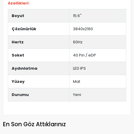
özellikleri:
Boyut
15.6''
Çözünürlük
3840x2160
Hertz
60Hz
Soket
40 Pin / eDP
Aydınlatma
LED IPS
Yüzey
Mat
Durumu
Yeni
En Son Göz Attıklarınız