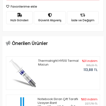
Favorilerime ekle
Hızlı Gönderi
Güvenli Alışveriş
İade ve Değişim
Önerilen Ürünler
Thermalright HY510 Termal
%31 indirim
Macun
165,13 TL
113,88 TL
Notebook Ekran Çift Taraflı
%63 indirim
Uzayan Bant
227,76 TL