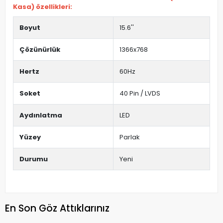
Kasa) özellikleri:
Boyut
15.6''
Çözünürlük
1366x768
Hertz
60Hz
Soket
40 Pin / LVDS
Aydınlatma
LED
Yüzey
Parlak
Durumu
Yeni
En Son Göz Attıklarınız