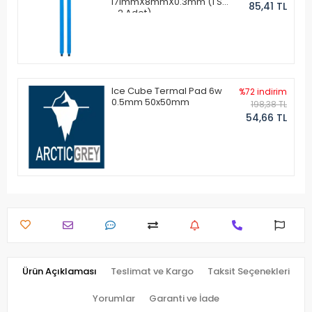
171mmX8mmX0.3mm (1 Set
85,41 TL
- 2 Adet)
Ice Cube Termal Pad 6w
%72 indirim
0.5mm 50x50mm
198,38 TL
54,66 TL
Ürün Açıklaması
Teslimat ve Kargo
Taksit Seçenekleri
Yorumlar
Garanti ve İade