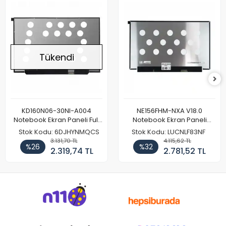
Tükendi
KD160N06-30NI-A004
NE156FHM-NXA V18.0
Notebook Ekran Paneli Full
Notebook Ekran Paneli
HD
144Hz
Stok Kodu: 6DJHYNMQCS
Stok Kodu: LUCNLF83NF
3.131,70 TL
4.115,62 TL
%26
%32
2.319,74 TL
2.781,52 TL