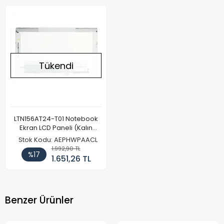
Tükendi
LTN156AT24-T01 Notebook
Ekran LCD Paneli (Kalın
Kasa)
Stok Kodu: AEPHWPAACL
1.992,90 TL
%17
1.651,26 TL
Benzer Ürünler