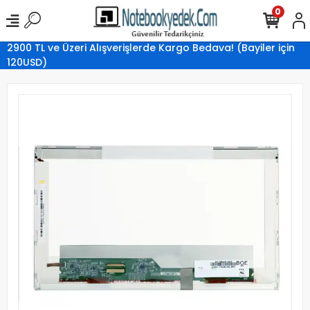
0
2900 TL ve Üzeri Alışverişlerde Kargo Bedava! (Bayiler için
120USD)