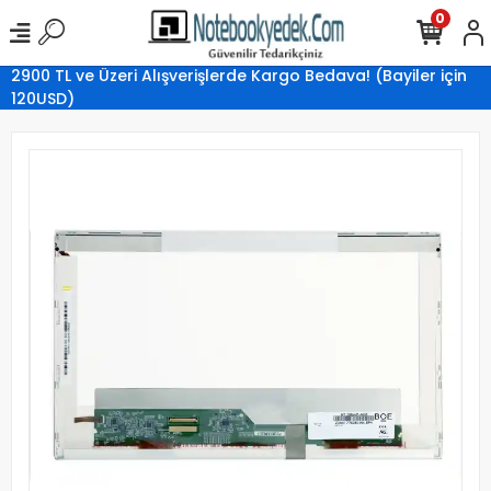
0
2900 TL ve Üzeri Alışverişlerde Kargo Bedava! (Bayiler için
120USD)