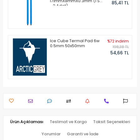
171mmX8mmX0.3mm (1 Set
85,41 TL
- 2 Adet)
Ice Cube Termal Pad 6w
%72 indirim
0.5mm 50x50mm
198,38 TL
54,66 TL
Ürün Açıklaması
Teslimat ve Kargo
Taksit Seçenekleri
Yorumlar
Garanti ve İade