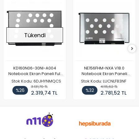
Tükendi
KD160N06-30NI-A004
NE156FHM-NXA V18.0
Notebook Ekran Paneli Full
Notebook Ekran Paneli
HD
144Hz
Stok Kodu: 6DJHYNMQCS
Stok Kodu: LUCNLF83NF
3.131,70 TL
4.115,62 TL
%26
%32
2.319,74 TL
2.781,52 TL