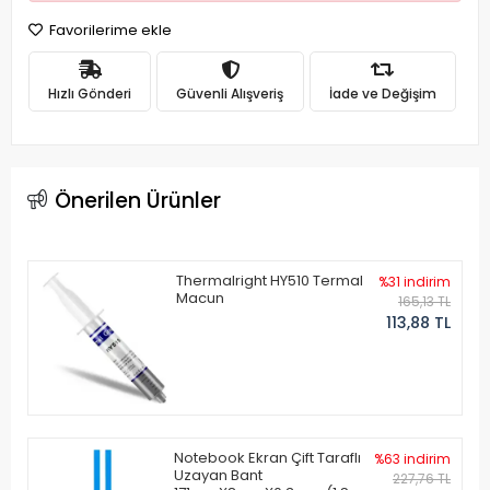
Favorilerime ekle
Hızlı Gönderi
Güvenli Alışveriş
İade ve Değişim
Önerilen Ürünler
Thermalright HY510 Termal
%31 indirim
Macun
165,13 TL
113,88 TL
Notebook Ekran Çift Taraflı
%63 indirim
Uzayan Bant
227,76 TL