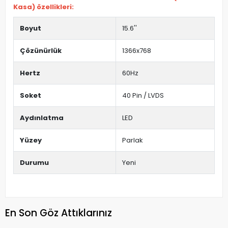
Kasa) özellikleri:
Boyut
15.6''
Çözünürlük
1366x768
Hertz
60Hz
Soket
40 Pin / LVDS
Aydınlatma
LED
Yüzey
Parlak
Durumu
Yeni
En Son Göz Attıklarınız