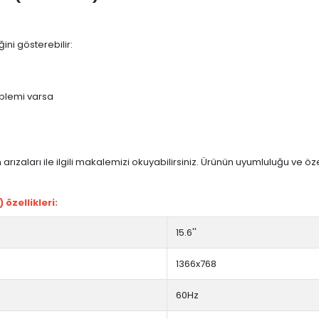
ini gösterebilir:
blemi varsa
arızaları ile ilgili makalemizi okuyabilirsiniz. Ürünün uyumluluğu ve ö
özellikleri:
15.6''
1366x768
60Hz