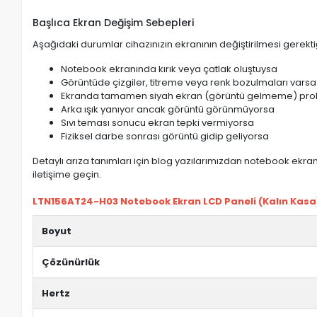
Başlıca Ekran Değişim Sebepleri
Aşağıdaki durumlar cihazınızın ekranının değiştirilmesi gerektiğ
Notebook ekranında kırık veya çatlak oluştuysa
Görüntüde çizgiler, titreme veya renk bozulmaları varsa
Ekranda tamamen siyah ekran (görüntü gelmeme) pro
Arka ışık yanıyor ancak görüntü görünmüyorsa
Sıvı teması sonucu ekran tepki vermiyorsa
Fiziksel darbe sonrası görüntü gidip geliyorsa
Detaylı arıza tanımları için blog yazılarımızdan notebook ekran 
iletişime geçin.
LTN156AT24-H03 Notebook Ekran LCD Paneli (Kalın Kasa) 
Boyut
Çözünürlük
Hertz