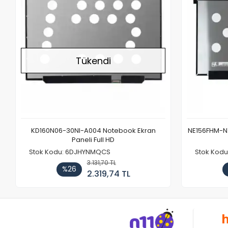
Tükendi
KD160N06-30NI-A004 Notebook Ekran
NE156FHM-NX
Paneli Full HD
Stok Kodu: 6DJHYNMQCS
Stok Kodu
3.131,70 TL
%26
2.319,74 TL