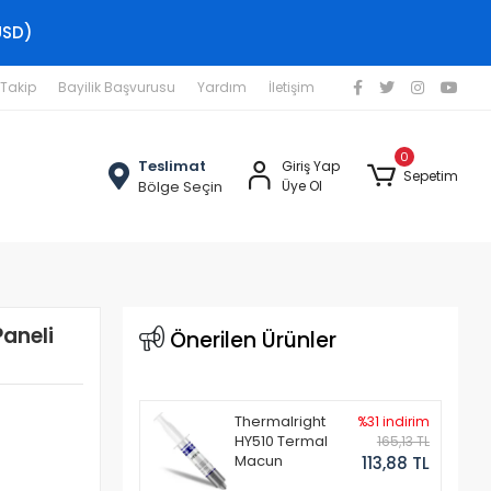
USD)
 Takip
Bayilik Başvurusu
Yardım
İletişim
0
Teslimat
Giriş Yap
Sepetim
Bölge Seçin
Üye Ol
aneli
Önerilen Ürünler
Thermalright
%31 indirim
HY510 Termal
165,13 TL
Macun
113,88 TL