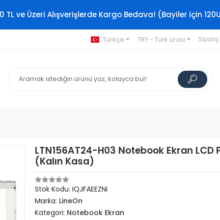
0 TL ve Üzeri Alışverişlerde Kargo Bedava! (Bayiler için 120
Türkçe
TRY - Türk Lirası
Sipariş
LTN156AT24-H03 Notebook Ekran LCD P
(Kalın Kasa)
Stok Kodu: IQJFAEEZNI
Marka:
LineOn
Kategori:
Notebook Ekran