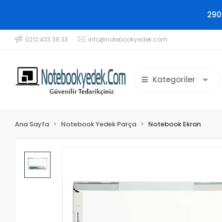
290
0212 433 38 33
info@notebookyedek.com
Kategoriler
Ana Sayfa
Notebook Yedek Parça
Notebook Ekran