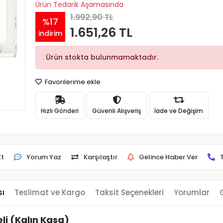
Ürün Tedarik Aşamasında
1.992,90 TL
%17
1.651,26 TL
indirim
Ürün stokta bulunmamaktadır.
Favorilerime ekle
Hızlı Gönderi
Güvenli Alışveriş
İade ve Değişim
Et
Yorum Yaz
Karşılaştır
Gelince Haber Ver
sı
Teslimat ve Kargo
Taksit Seçenekleri
Yorumlar
i (Kalın Kasa)