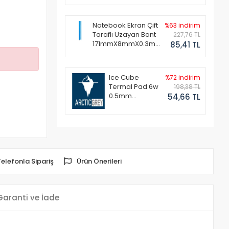
Notebook Ekran Çift
%63 indirim
Taraflı Uzayan Bant
227,76 TL
171mmX8mmX0.3mm
85,41 TL
(1 Set - 2 Adet)
Ice Cube
%72 indirim
Termal Pad 6w
198,38 TL
0.5mm
54,66 TL
50x50mm
Telefonla Sipariş
Ürün Önerileri
Garanti ve İade