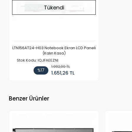
Tükendi
LTN156AT24-H03 Notebook Ekran LCD Paneli
(Kalın Kasa)
Stok Kodu: IQJFAEEZNI
1.992,90 TL
%17
1.651,26 TL
Benzer Ürünler
Stokta Yok