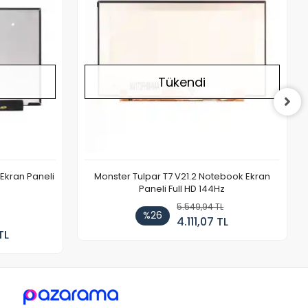
Tükendi
Ekran Paneli
Monster Tulpar T7 V21.2 Notebook Ekran
Paneli Full HD 144Hz
5.549,94 TL
%26
4.111,07 TL
TL