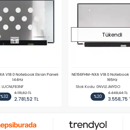
Tükendi
A V18.0 Notebook Ekran Paneli
NE156FHM-NXA V18.0 Notebook 
144Hz
165Hz
: LUCNLF83NF
Stok Kodu: 0NVLEJMYDO
4.115,62 TL
4.448,44 TL
%32
%20
2.781,52 TL
3.558,75 