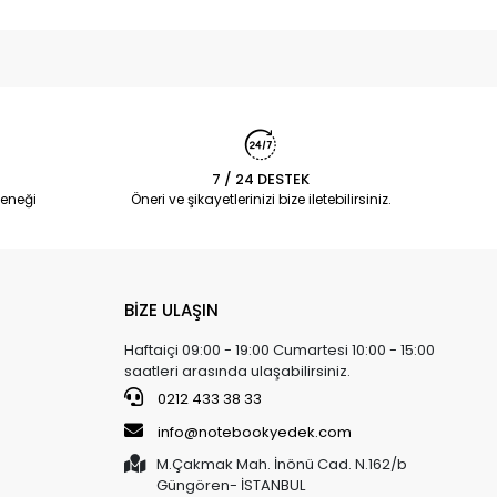
7 / 24 DESTEK
eneği
Öneri ve şikayetlerinizi bize iletebilirsiniz.
BİZE ULAŞIN
Haftaiçi 09:00 - 19:00 Cumartesi 10:00 - 15:00
saatleri arasında ulaşabilirsiniz.
0212 433 38 33
info@notebookyedek.com
M.Çakmak Mah. İnönü Cad. N.162/b
Güngören- İSTANBUL