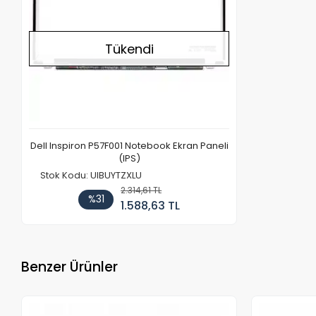
Tükendi
Dell Inspiron P57F001 Notebook Ekran Paneli
(IPS)
Stok Kodu: UIBUYTZXLU
2.314,61 TL
%31
1.588,63 TL
Benzer Ürünler