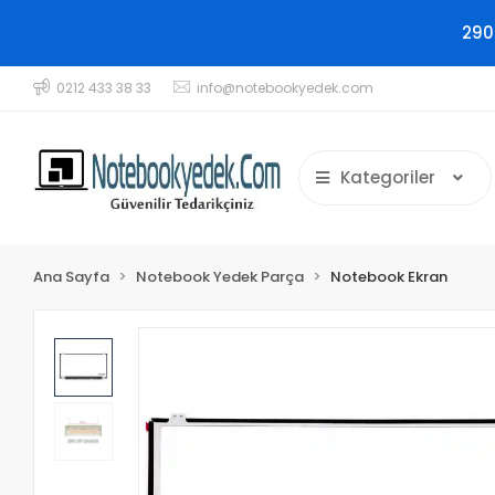
290
0212 433 38 33
info@notebookyedek.com
Kategoriler
Ana Sayfa
Notebook Yedek Parça
Notebook Ekran