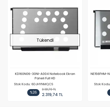
Stokta Yok
Tükendi
KD160N06-30NI-A004 Notebook Ekran
NE156FHM-NX
Paneli Full HD
Stok Kodu: 6DJHYNMQCS
Stok Kodu
3.131,70 TL
%26
2.319,74 TL