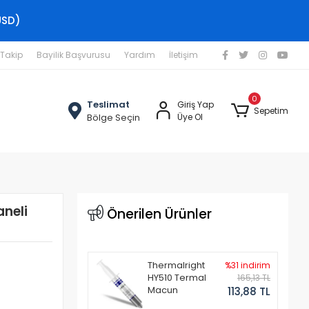
USD)
 Takip
Bayilik Başvurusu
Yardım
İletişim
0
Teslimat
Giriş Yap
Sepetim
Bölge Seçin
Üye Ol
aneli
Önerilen Ürünler
Thermalright
%31 indirim
HY510 Termal
165,13 TL
Macun
113,88 TL