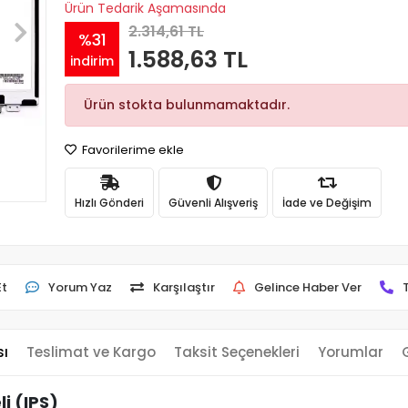
Ürün Tedarik Aşamasında
2.314,61 TL
%31
1.588,63 TL
indirim
Ürün stokta bulunmamaktadır.
Favorilerime ekle
Hızlı Gönderi
Güvenli Alışveriş
İade ve Değişim
Et
Yorum Yaz
Karşılaştır
Gelince Haber Ver
sı
Teslimat ve Kargo
Taksit Seçenekleri
Yorumlar
i (IPS)