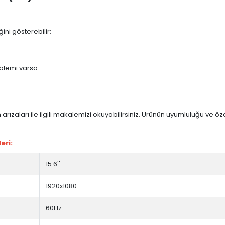
ini gösterebilir:
blemi varsa
arızaları ile ilgili makalemizi okuyabilirsiniz. Ürünün uyumluluğu ve ö
eri:
15.6''
1920x1080
60Hz