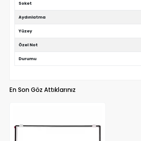
Soket
Aydınlatma
Yüzey
Özel Not
Durumu
En Son Göz Attıklarınız
Stokta Yok