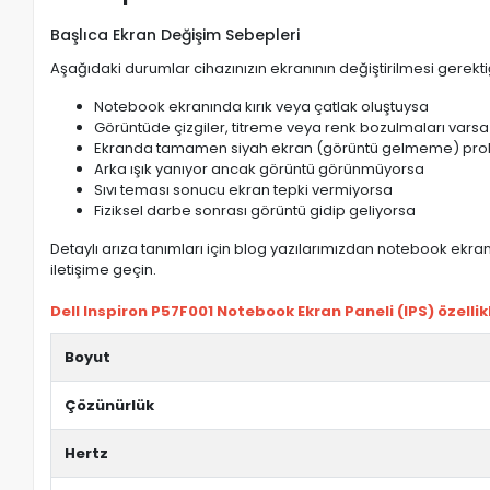
Başlıca Ekran Değişim Sebepleri
Aşağıdaki durumlar cihazınızın ekranının değiştirilmesi gerektiğ
Notebook ekranında kırık veya çatlak oluştuysa
Görüntüde çizgiler, titreme veya renk bozulmaları varsa
Ekranda tamamen siyah ekran (görüntü gelmeme) pro
Arka ışık yanıyor ancak görüntü görünmüyorsa
Sıvı teması sonucu ekran tepki vermiyorsa
Fiziksel darbe sonrası görüntü gidip geliyorsa
Detaylı arıza tanımları için blog yazılarımızdan notebook ekran 
iletişime geçin.
Dell Inspiron P57F001 Notebook Ekran Paneli (IPS) özellikl
Boyut
Çözünürlük
Hertz