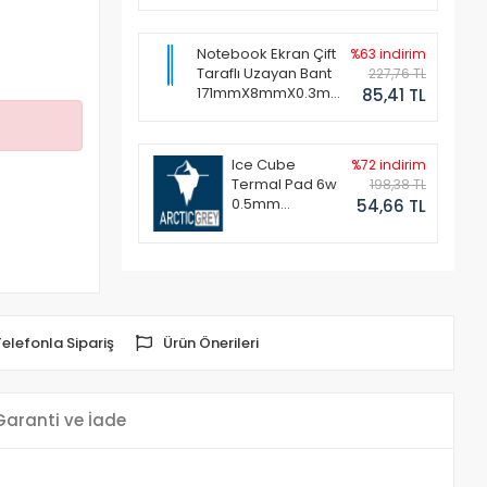
Notebook Ekran Çift
%63 indirim
Taraflı Uzayan Bant
227,76 TL
171mmX8mmX0.3mm
85,41 TL
(1 Set - 2 Adet)
Ice Cube
%72 indirim
Termal Pad 6w
198,38 TL
0.5mm
54,66 TL
50x50mm
Telefonla Sipariş
Ürün Önerileri
Garanti ve İade