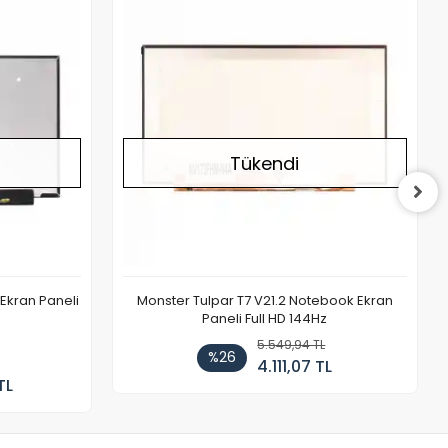
Stokta Yok
Stokta Yok
Tükendi
Ekran Paneli
Monster Tulpar T7 V21.2 Notebook Ekran
Paneli Full HD 144Hz
5.549,94 TL
%26
4.111,07 TL
TL