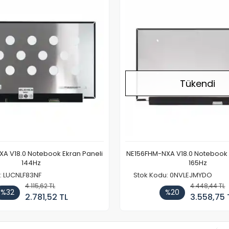
Tükendi
A V18.0 Notebook Ekran Paneli
NE156FHM-NXA V18.0 Notebook 
144Hz
165Hz
: LUCNLF83NF
Stok Kodu: 0NVLEJMYDO
4.115,62 TL
4.448,44 TL
%32
%20
2.781,52 TL
3.558,75 