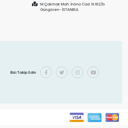
M.Çakmak Mah. İnönü Cad. N.162/b
Güngören- İSTANBUL
Bizi Takip Edin