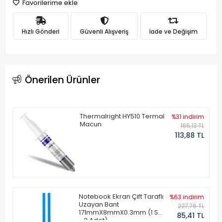
Favorilerime ekle
Hızlı Gönderi
Güvenli Alışveriş
İade ve Değişim
Önerilen Ürünler
Thermalright HY510 Termal
%31 indirim
Macun
165,13 TL
113,88 TL
Notebook Ekran Çift Taraflı
%63 indirim
Uzayan Bant
227,76 TL
171mmX8mmX0.3mm (1 Set
85,41 TL
- 2 Adet)