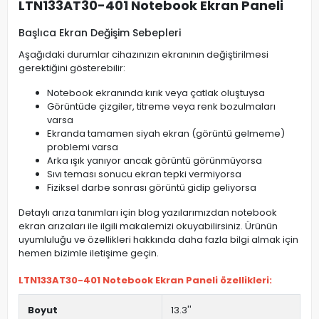
LTN133AT30-401 Notebook Ekran Paneli
Başlıca Ekran Değişim Sebepleri
Aşağıdaki durumlar cihazınızın ekranının değiştirilmesi
gerektiğini gösterebilir:
Notebook ekranında kırık veya çatlak oluştuysa
Görüntüde çizgiler, titreme veya renk bozulmaları
varsa
Ekranda tamamen siyah ekran (görüntü gelmeme)
problemi varsa
Arka ışık yanıyor ancak görüntü görünmüyorsa
Sıvı teması sonucu ekran tepki vermiyorsa
Fiziksel darbe sonrası görüntü gidip geliyorsa
Detaylı arıza tanımları için blog yazılarımızdan notebook
ekran arızaları ile ilgili makalemizi okuyabilirsiniz. Ürünün
uyumluluğu ve özellikleri hakkında daha fazla bilgi almak için
hemen bizimle iletişime geçin.
LTN133AT30-401 Notebook Ekran Paneli özellikleri:
Boyut
13.3''