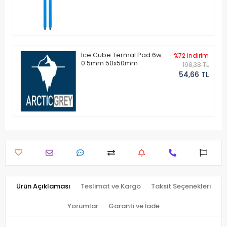
Ice Cube Termal Pad 6w
%72 indirim
0.5mm 50x50mm
198,38 TL
54,66 TL
Ürün Açıklaması
Teslimat ve Kargo
Taksit Seçenekleri
Yorumlar
Garanti ve İade