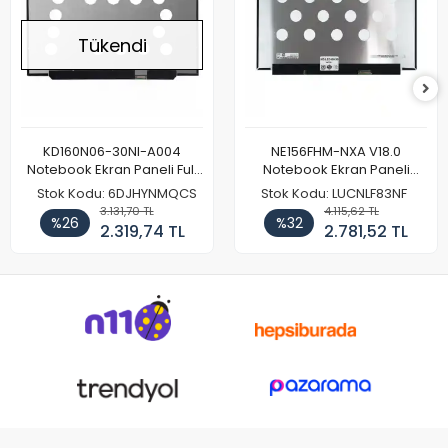
Tükendi
KD160N06-30NI-A004
NE156FHM-NXA V18.0
Notebook Ekran Paneli Full
Notebook Ekran Paneli
HD
144Hz
Stok Kodu: 6DJHYNMQCS
Stok Kodu: LUCNLF83NF
3.131,70 TL
4.115,62 TL
%26
%32
2.319,74 TL
2.781,52 TL