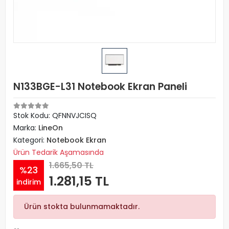
N133BGE-L31 Notebook Ekran Paneli
Stok Kodu: QFNNVJCISQ
Marka:
LineOn
Kategori:
Notebook Ekran
Ürün Tedarik Aşamasında
1.665,50 TL
%23
1.281,15 TL
indirim
Ürün stokta bulunmamaktadır.