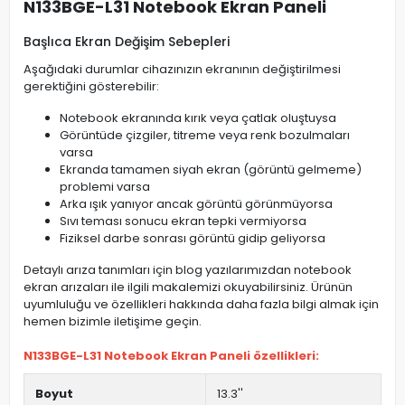
N133BGE-L31 Notebook Ekran Paneli
Başlıca Ekran Değişim Sebepleri
Aşağıdaki durumlar cihazınızın ekranının değiştirilmesi
gerektiğini gösterebilir:
Notebook ekranında kırık veya çatlak oluştuysa
Görüntüde çizgiler, titreme veya renk bozulmaları
varsa
Ekranda tamamen siyah ekran (görüntü gelmeme)
problemi varsa
Arka ışık yanıyor ancak görüntü görünmüyorsa
Sıvı teması sonucu ekran tepki vermiyorsa
Fiziksel darbe sonrası görüntü gidip geliyorsa
Detaylı arıza tanımları için blog yazılarımızdan notebook
ekran arızaları ile ilgili makalemizi okuyabilirsiniz. Ürünün
uyumluluğu ve özellikleri hakkında daha fazla bilgi almak için
hemen bizimle iletişime geçin.
N133BGE-L31 Notebook Ekran Paneli özellikleri:
Boyut
13.3''