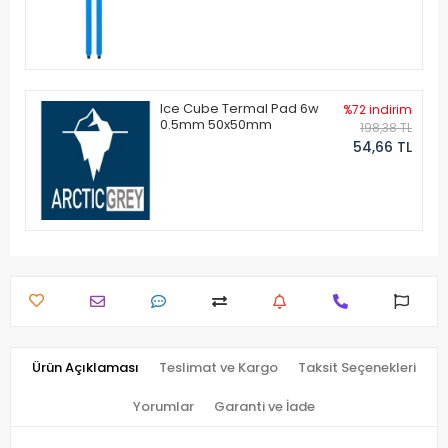
Ice Cube Termal Pad 6w
%72 indirim
0.5mm 50x50mm
198,38 TL
54,66 TL
Ürün Açıklaması
Teslimat ve Kargo
Taksit Seçenekleri
Yorumlar
Garanti ve İade