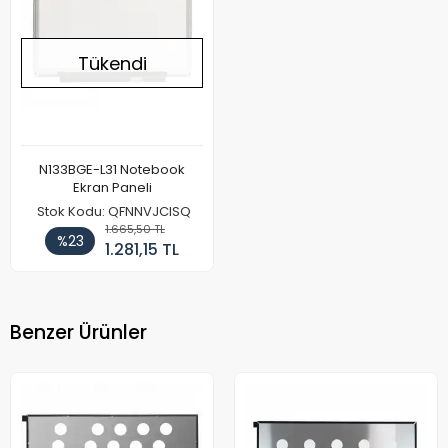
Tükendi
N133BGE-L31 Notebook
Ekran Paneli
Stok Kodu: QFNNVJCISQ
1.665,50 TL
%23
1.281,15 TL
Benzer Ürünler