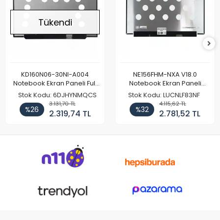
Tükendi
KD160N06-30NI-A004
NE156FHM-NXA V18.0
Notebook Ekran Paneli Full
Notebook Ekran Paneli
HD
144Hz
Stok Kodu: 6DJHYNMQCS
Stok Kodu: LUCNLF83NF
3.131,70 TL
4.115,62 TL
%26
%32
2.319,74 TL
2.781,52 TL