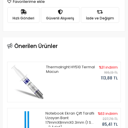
Favorilerime ekle
Hızlı Gönderi
Güvenli Alışveriş
İade ve Değişim
Önerilen Ürünler
Thermalright HY510 Termal
%31 indirim
Macun
165,13 TL
113,88 TL
Notebook Ekran Çift Taraflı
%63 indirim
Uzayan Bant
227,76 TL
171mmX8mmX0.3mm (1 Set
85,41 TL
- 2 Adet)