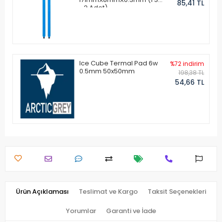
85,41 TL
- 2 Adet)
Ice Cube Termal Pad 6w
%72 indirim
0.5mm 50x50mm
198,38 TL
54,66 TL
Ürün Açıklaması
Teslimat ve Kargo
Taksit Seçenekleri
Yorumlar
Garanti ve İade