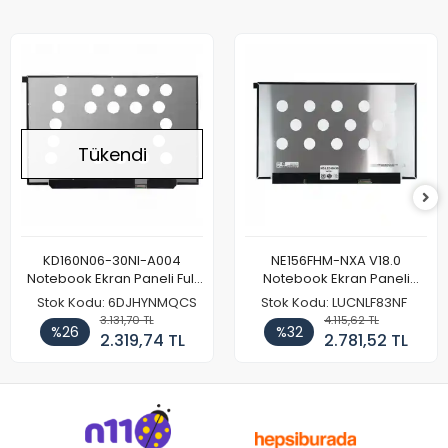
Tükendi
KD160N06-30NI-A004
NE156FHM-NXA V18.0
Notebook Ekran Paneli Full
Notebook Ekran Paneli
HD
144Hz
Stok Kodu: 6DJHYNMQCS
Stok Kodu: LUCNLF83NF
3.131,70 TL
4.115,62 TL
%26
%32
2.319,74 TL
2.781,52 TL