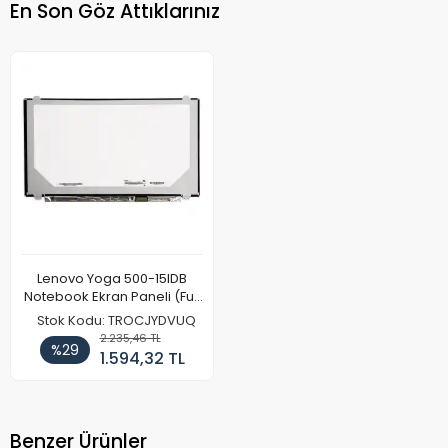
En Son Göz Attıklarınız
Lenovo Yoga 500-15IDB
Notebook Ekran Paneli (Full
HD)
Stok Kodu: TROCJYDVUQ
2.235,46 TL
%29
1.594,32 TL
Benzer Ürünler