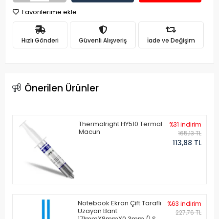
Favorilerime ekle
Hızlı Gönderi
Güvenli Alışveriş
İade ve Değişim
Önerilen Ürünler
Thermalright HY510 Termal
%31 indirim
Macun
165,13 TL
113,88 TL
Notebook Ekran Çift Taraflı
%63 indirim
Uzayan Bant
227,76 TL
171mmX8mmX0.3mm (1 Set