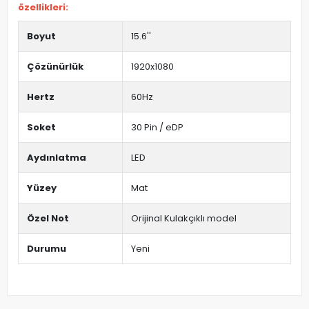
özellikleri:
Boyut
15.6''
Çözünürlük
1920x1080
Hertz
60Hz
Soket
30 Pin / eDP
Aydınlatma
LED
Yüzey
Mat
Özel Not
Orijinal Kulakçıklı model
Durumu
Yeni