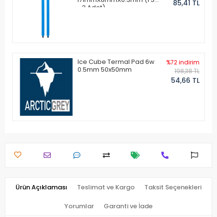
85,41 TL
- 2 Adet)
Ice Cube Termal Pad 6w
%72 indirim
0.5mm 50x50mm
198,38 TL
54,66 TL
Ürün Açıklaması
Teslimat ve Kargo
Taksit Seçenekleri
Yorumlar
Garanti ve İade