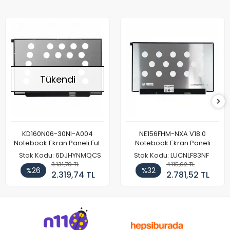
Tükendi
KD160N06-30NI-A004
NE156FHM-NXA V18.0
Notebook Ekran Paneli Full
Notebook Ekran Paneli
HD
144Hz
Stok Kodu: 6DJHYNMQCS
Stok Kodu: LUCNLF83NF
3.131,70 TL
4.115,62 TL
%26
%32
2.319,74 TL
2.781,52 TL