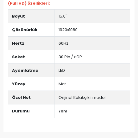
(Full HD) özellikleri:
Boyut
15.6''
Çözünürlük
1920x1080
Hertz
60Hz
Soket
30 Pin / eDP
Aydınlatma
LED
Yüzey
Mat
Özel Not
Orijinal Kulakçıklı model
Durumu
Yeni