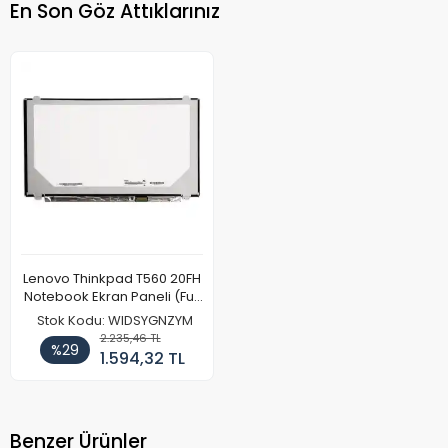
En Son Göz Attıklarınız
Lenovo Thinkpad T560 20FH
Notebook Ekran Paneli (Full
HD)
Stok Kodu: WIDSYGNZYM
2.235,46 TL
%29
1.594,32 TL
Benzer Ürünler