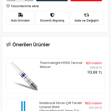
Favorilerime ekle
Hızlı Gönderi
Güvenli Alışveriş
İade ve Değişim
Önerilen Ürünler
Thermalright HY510 Termal
%31 indirim
Macun
165,13 TL
113,88 TL
Notebook Ekran Çift Taraflı
%63 indirim
Uzayan Bant
227,76 TL
171mmX8mmX0.3mm (1 Set