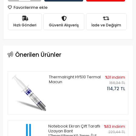
Favorilerime ekle
Hızlı Gönderi
Güvenli Alışveriş
İade ve Değişim
Önerilen Ürünler
Thermalright HY510 Termal
%31 indirim
Macun
166,34 TL
114,72 TL
Notebook Ekran Çift Taraflı
%63 indirim
Uzayan Bant
229,44 TL
171mmX8mmX0.3mm (1 Set