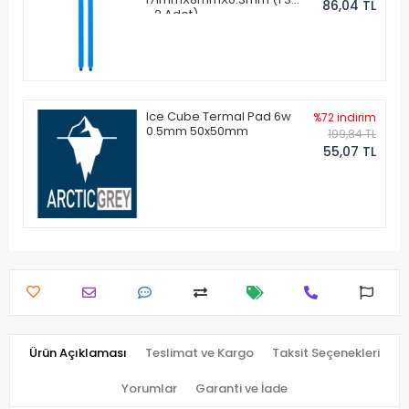
86,04 TL
- 2 Adet)
Ice Cube Termal Pad 6w
%72 indirim
0.5mm 50x50mm
199,84 TL
55,07 TL
Ürün Açıklaması
Teslimat ve Kargo
Taksit Seçenekleri
Yorumlar
Garanti ve İade