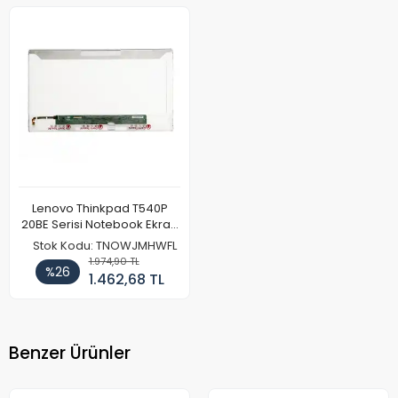
Lenovo Thinkpad T540P
20BE Serisi Notebook Ekran
Paneli
Stok Kodu: TNOWJMHWFL
1.974,90 TL
%26
1.462,68 TL
Benzer Ürünler