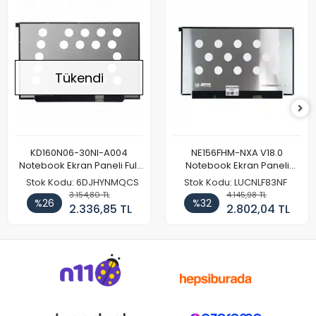
Tükendi
KD160N06-30NI-A004
NE156FHM-NXA V18.0
Notebook Ekran Paneli Full
Notebook Ekran Paneli
HD
144Hz
Stok Kodu: 6DJHYNMQCS
Stok Kodu: LUCNLF83NF
3.154,80 TL
4.145,98 TL
%26
%32
2.336,85 TL
2.802,04 TL