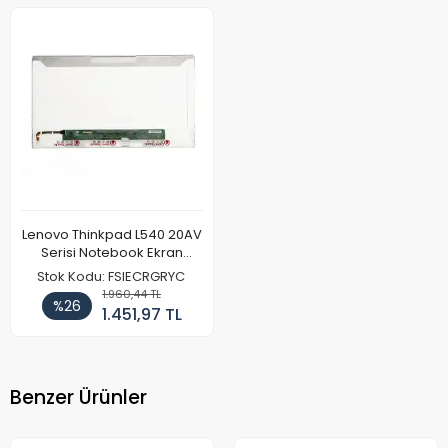
Lenovo Thinkpad L540 20AV
Serisi Notebook Ekran
Paneli
Stok Kodu: FSIECRGRYC
1.960,44 TL
%26
1.451,97 TL
Benzer Ürünler