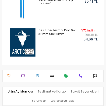
85,41 TL
- 2 Adet)
Ice Cube Termal Pad 6w
%72 indirim
0.5mm 50x50mm
198,38 TL
54,66 TL
Ürün Açıklaması
Teslimat ve Kargo
Taksit Seçenekleri
Yorumlar
Garanti ve İade