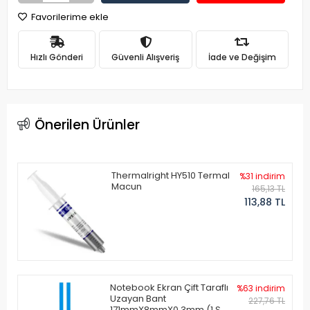
Favorilerime ekle
Hızlı Gönderi
Güvenli Alışveriş
İade ve Değişim
Önerilen Ürünler
Thermalright HY510 Termal
%31 indirim
Macun
165,13 TL
113,88 TL
Notebook Ekran Çift Taraflı
%63 indirim
Uzayan Bant
227,76 TL
171mmX8mmX0.3mm (1 Set