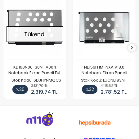
Tükendi
KD160N06-30NI-A004
NE156FHM-NXA V18.0
Notebook Ekran Paneli Full
Notebook Ekran Paneli
HD
144Hz
Stok Kodu: 6DJHYNMQCS
Stok Kodu: LUCNLF83NF
3.131,70 TL
4.115,62 TL
%26
%32
2.319,74 TL
2.781,52 TL