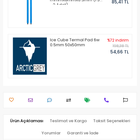
85,41 TL
- 2 Adet)
Ice Cube Termal Pad 6w
%72 indirim
0.5mm 50x50mm
198,38 TL
54,66 TL
Ürün Açıklaması
Teslimat ve Kargo
Taksit Seçenekleri
Yorumlar
Garanti ve İade