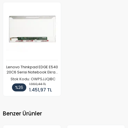
Lenovo Thinkpad EDGE E540
20C6 Serisi Notebook Ekran
Paneli
Stok Kodu: OWPSJJQIBC
1.960,44 TL
%26
1.451,97 TL
Benzer Ürünler