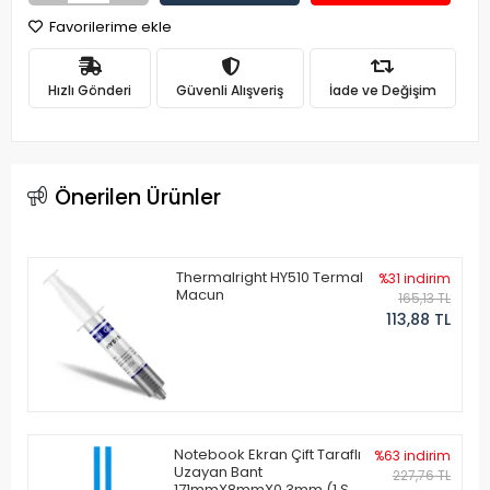
Favorilerime ekle
Hızlı Gönderi
Güvenli Alışveriş
İade ve Değişim
Önerilen Ürünler
Thermalright HY510 Termal
%31 indirim
Macun
165,13 TL
113,88 TL
Notebook Ekran Çift Taraflı
%63 indirim
Uzayan Bant
227,76 TL
171mmX8mmX0.3mm (1 Set