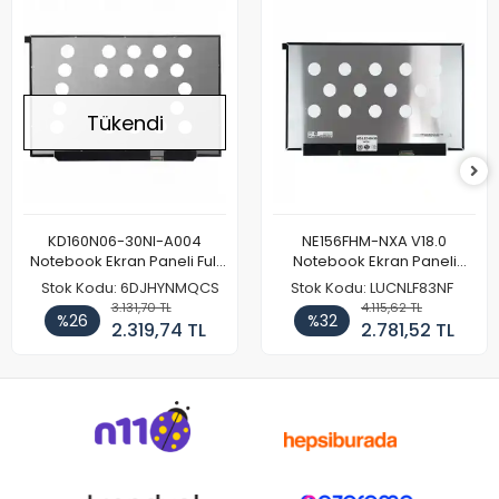
Tükendi
KD160N06-30NI-A004
NE156FHM-NXA V18.0
Notebook Ekran Paneli Full
Notebook Ekran Paneli
HD
144Hz
Stok Kodu: 6DJHYNMQCS
Stok Kodu: LUCNLF83NF
3.131,70 TL
4.115,62 TL
%26
%32
2.319,74 TL
2.781,52 TL