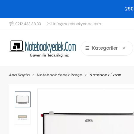
290
0212 433 38 33
info@notebookyedek.com
Kategoriler
Ana Sayfa
Notebook Yedek Parça
Notebook Ekran