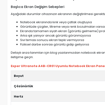
Başlıca Ekran Değişim Sebepleri
Aşağıdaki durumlar cihazınızın ekranının değiştirilmesi gerektiğ
Notebook ekranında kırık veya çatlak oluştuysa
Görüntüde çizgiler, titreme veya renk bozulmaları varsa
Ekranda tamamen siyah ekran (görüntü gelmeme) pro
Arka ışık yanıyor ancak görüntü görünmüyorsa
Sıvı teması sonucu ekran tepki vermiyorsa
Fiziksel darbe sonrası görüntü gidip geliyorsa
Detaylı arıza tanımları için blog yazılarımızdan notebook ekran 
iletişime geçin.
Exper Ultranote A4B-CR01 Uyumlu Notebook Ekran Paneli 
Boyut
Çözünürlük
Hertz