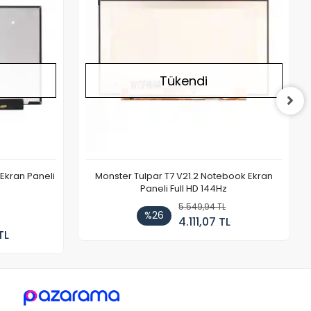
Tükendi
Ekran Paneli
Monster Tulpar T7 V21.2 Notebook Ekran
Paneli Full HD 144Hz
5.549,94 TL
%26
4.111,07 TL
TL