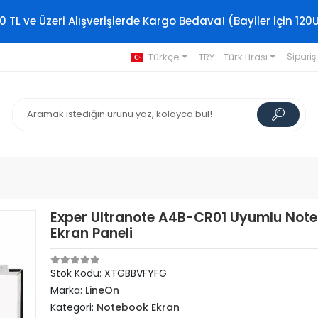
0 TL ve Üzeri Alışverişlerde Kargo Bedava! (Bayiler için 120
Türkçe
TRY - Türk Lirası
Sipariş
Exper Ultranote A4B-CR01 Uyumlu Not
Ekran Paneli
Stok Kodu: XTGBBVFYFG
Marka:
LineOn
Kategori:
Notebook Ekran