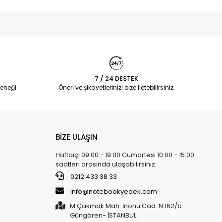
7 / 24 DESTEK
eneği
Öneri ve şikayetlerinizi bize iletebilirsiniz.
BİZE ULAŞIN
Haftaiçi 09:00 - 19:00 Cumartesi 10:00 - 15:00
saatleri arasında ulaşabilirsiniz.
0212 433 38 33
info@notebookyedek.com
M.Çakmak Mah. İnönü Cad. N.162/b
Güngören- İSTANBUL