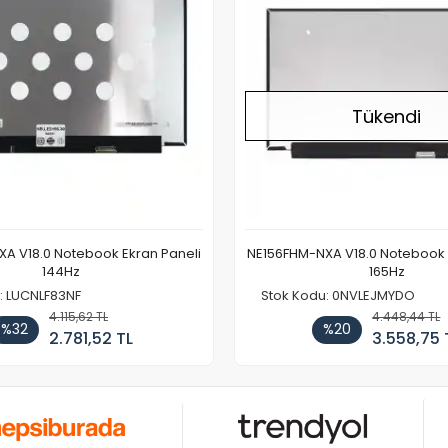
Tükendi
A V18.0 Notebook Ekran Paneli
NE156FHM-NXA V18.0 Notebook 
144Hz
165Hz
: LUCNLF83NF
Stok Kodu: 0NVLEJMYDO
4.115,62 TL
4.448,44 TL
%32
%20
2.781,52 TL
3.558,75 