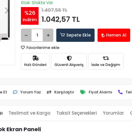
Stok: Stokta Var
1.407,56 TL
%26
1.042,57 TL
indirim
Sepete Ekle
Hemen Al
Favorilerime ekle
Hızlı Gönderi
Güvenli Alışveriş
İade ve Değişim
e Et
Yorum Yaz
Karşılaştır
Fiyat Alarmı
Tel
sı
Teslimat ve Kargo
Taksit Seçenekleri
Yorumlar
k Ekran Paneli