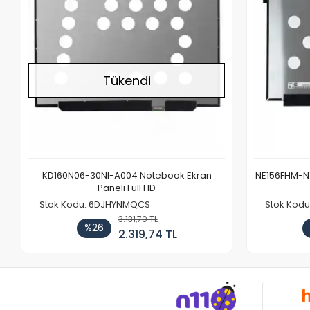
Tükendi
KD160N06-30NI-A004 Notebook Ekran
NE156FHM-NX
Paneli Full HD
Stok Kodu: 6DJHYNMQCS
Stok Kodu
3.131,70 TL
%26
2.319,74 TL