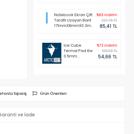
Notebook Ekran Çift
%63 indirim
Taraflı Uzayan Bant
227,76 TL
171mmX8mmX0.3mm
85,41 TL
(1 Set - 2 Adet)
Ice Cube
%72 indirim
Termal Pad 6w
198,38 TL
0.5mm
54,66 TL
50x50mm
efonla Sipariş
Ürün Önerileri
Garanti ve İade