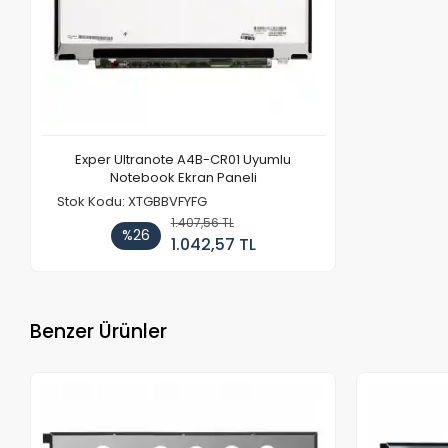
Exper Ultranote A4B-CR01 Uyumlu
Notebook Ekran Paneli
Stok Kodu: XTGBBVFYFG
1.407,56 TL
%26
1.042,57 TL
Benzer Ürünler
Stokta Yok