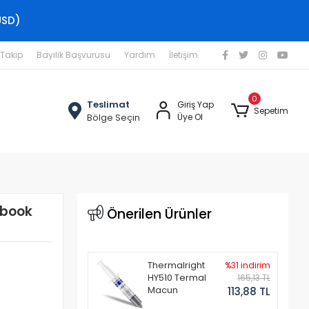
USD)
 Takip
Bayilik Başvurusu
Yardım
İletişim
0
Teslimat
Giriş Yap
Sepetim
Bölge Seçin
Üye Ol
ebook
Önerilen Ürünler
Thermalright
%31 indirim
HY510 Termal
165,13 TL
Macun
113,88 TL