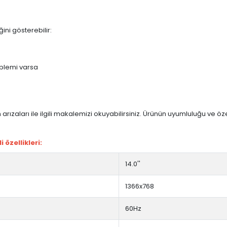
ini gösterebilir:
blemi varsa
arızaları ile ilgili makalemizi okuyabilirsiniz. Ürünün uyumluluğu ve ö
özellikleri:
14.0''
1366x768
60Hz