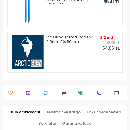
85,41 TL
- 2 Adet)
Ice Cube Termal Pad 6w
%72 indirim
0.5mm 50x50mm
198,38 TL
54,66 TL
Ürün Açıklaması
Teslimat ve Kargo
Taksit Seçenekleri
Yorumlar
Garanti ve İade