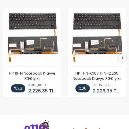
HP 16-N Notebook Klavye
HP TPN-C167 TPN-Q265
RGB Işıklı
Notebook Klavye RGB Işıklı
3.005,86 TL
3.005,86 TL
%26
%26
2.226,35 TL
2.226,35 TL