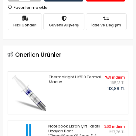
Favorilerime ekle
Hızlı Gönderi
Güvenli Alışveriş
İade ve Değişim
Önerilen Ürünler
Thermalright HY510 Termal
%31 indirim
Macun
165,13 TL
113,88 TL
Notebook Ekran Çift Taraflı
%63 indirim
Uzayan Bant
227,76 TL
171mmX8mmX0.3mm (1 Set