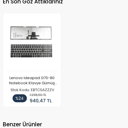
En Son Göz Attıklarınız
Lenovo Ideapad G70-80
Notebook Klavye Gümüş
Işıklı
Stok Kodu: EBTCSAZZZV
1.238,90 TL
%24
940,47 TL
Benzer Ürünler