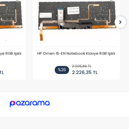
 RGB Işıklı
HP Omen 15-EN Notebook Klavye RGB Işıklı
3.005,86 TL
%26
TL
2.226,35 TL