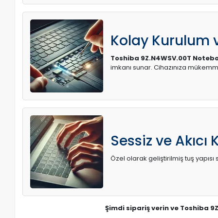
Kolay Kurulum
Toshiba 9Z.N4WSV.00T Notebo
imkanı sunar. Cihazınıza mükemme
Sessiz ve Akıcı 
Özel olarak geliştirilmiş tuş yapı
Şimdi sipariş verin ve Toshiba 