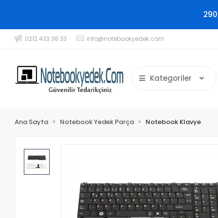
290
0212 433 38 33
info@notebookyedek.com
Kategoriler
Ana Sayfa
Notebook Yedek Parça
Notebook Klavye