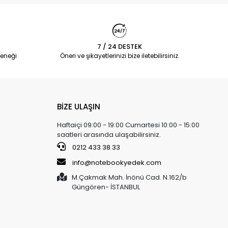
7 / 24 DESTEK
eneği
Öneri ve şikayetlerinizi bize iletebilirsiniz.
BİZE ULAŞIN
Haftaiçi 09:00 - 19:00 Cumartesi 10:00 - 15:00
saatleri arasında ulaşabilirsiniz.
0212 433 38 33
info@notebookyedek.com
M.Çakmak Mah. İnönü Cad. N.162/b
Güngören- İSTANBUL