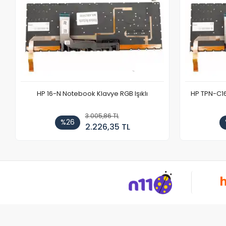
HP 16-N Notebook Klavye RGB Işıklı
HP TPN-C1
3.005,86 TL
%26
2.226,35 TL