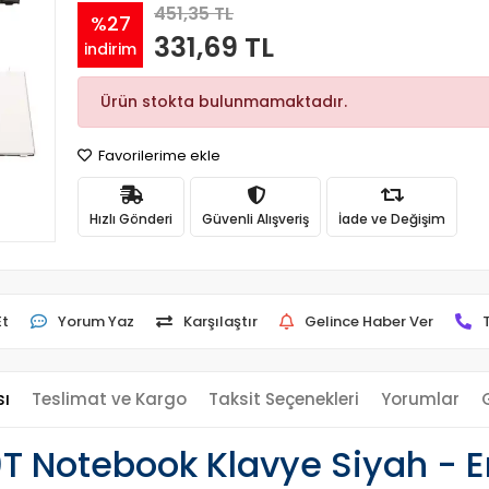
451,35 TL
%27
331,69 TL
indirim
Ürün stokta bulunmamaktadır.
Favorilerime ekle
Hızlı Gönderi
Güvenli Alışveriş
İade ve Değişim
Et
Yorum Yaz
Karşılaştır
Gelince Haber Ver
sı
Teslimat ve Kargo
Taksit Seçenekleri
Yorumlar
 Notebook Klavye Siyah - E