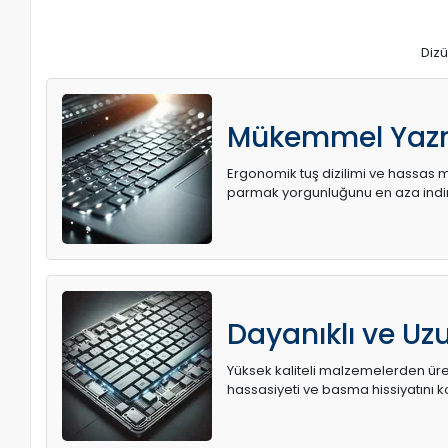
Dizü
Mükemmel Yaz
Ergonomik tuş dizilimi ve hassas me
parmak yorgunluğunu en aza indir
Dayanıklı ve U
Yüksek kaliteli malzemelerden üret
hassasiyeti ve basma hissiyatını k