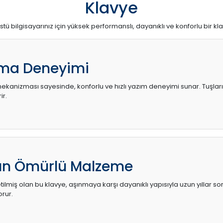
Klavye
stü bilgisayarınız için yüksek performanslı, dayanıklı ve konforlu bir kl
ma Deneyimi
kanizması sayesinde, konforlu ve hızlı yazım deneyimi sunar. Tuşların d
ir.
zun Ömürlü Malzeme
ilmiş olan bu klavye, aşınmaya karşı dayanıklı yapısıyla uzun yıllar so
orur.