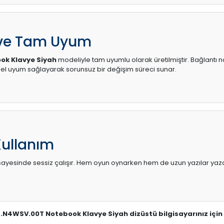
 ve Tam Uyum
ok Klavye Siyah
modeliyle tam uyumlu olarak üretilmiştir. Bağlantı no
l uyum sağlayarak sorunsuz bir değişim süreci sunar.
Kullanım
sı sayesinde sessiz çalışır. Hem oyun oynarken hem de uzun yazılar yaza
9Z.N4WSV.00T Notebook Klavye Siyah dizüstü bilgisayarınız için