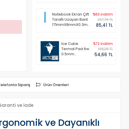
Notebook Ekran Çift
%63 indirim
Taraflı Uzayan Bant
227,76 TL
171mmX8mmX0.3mm
85,41 TL
(1 Set - 2 Adet)
Ice Cube
%72 indirim
Termal Pad 6w
198,38 TL
0.5mm
54,66 TL
50x50mm
Telefonla Sipariş
Ürün Önerileri
Garanti ve İade
rgonomik ve Dayanıklı