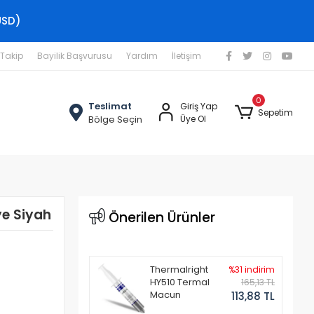
USD)
 Takip
Bayilik Başvurusu
Yardım
İletişim
0
Teslimat
Giriş Yap
Sepetim
Bölge Seçin
Üye Ol
e Siyah
Önerilen Ürünler
Thermalright
%31 indirim
HY510 Termal
165,13 TL
Macun
113,88 TL