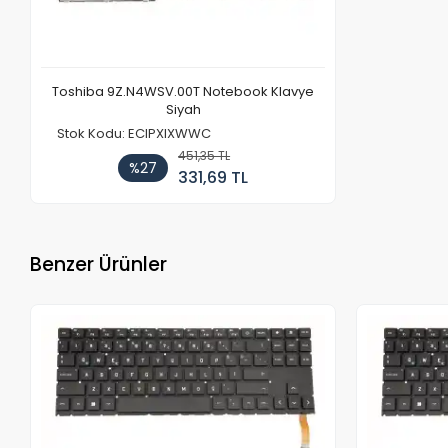
Toshiba 9Z.N4WSV.00T Notebook Klavye
Siyah
Stok Kodu: ECIPXIXWWC
451,35 TL
%27
331,69 TL
Benzer Ürünler