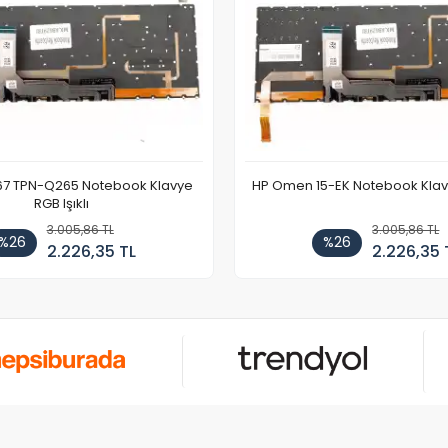
67 TPN-Q265 Notebook Klavye
HP Omen 15-EK Notebook Klavye
RGB Işıklı
3.005,86 TL
3.005,86 TL
%26
%26
2.226,35 TL
2.226,35 