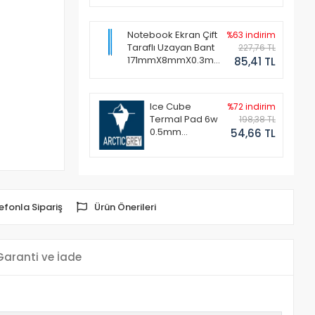
Notebook Ekran Çift
%63 indirim
Taraflı Uzayan Bant
227,76 TL
171mmX8mmX0.3mm
85,41 TL
(1 Set - 2 Adet)
Ice Cube
%72 indirim
Termal Pad 6w
198,38 TL
0.5mm
54,66 TL
50x50mm
efonla Sipariş
Ürün Önerileri
Garanti ve İade