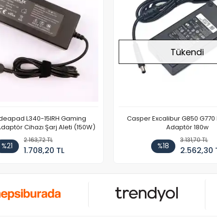
Tükendi
Ideapad L340-15IRH Gaming
Casper Excalibur G850 G770
aptör Cihazı Şarj Aleti (150W)
Adaptör 180w
2.163,72 TL
3.131,70 TL
%21
%18
1.708,20 TL
2.562,30 