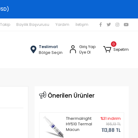
USD)
 Takip
Bayilik Başvurusu
Yardım
İletişim
0
Teslimat
Giriş Yap
Sepetim
Bölge Seçin
Üye Ol
Önerilen Ürünler
Thermalright
%31 indirim
HY510 Termal
165,13 TL
Macun
113,88 TL