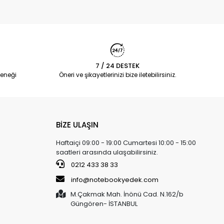
7 / 24 DESTEK
eneği
Öneri ve şikayetlerinizi bize iletebilirsiniz.
BİZE ULAŞIN
Haftaiçi 09:00 - 19:00 Cumartesi 10:00 - 15:00
saatleri arasında ulaşabilirsiniz.
0212 433 38 33
info@notebookyedek.com
M.Çakmak Mah. İnönü Cad. N.162/b
Güngören- İSTANBUL