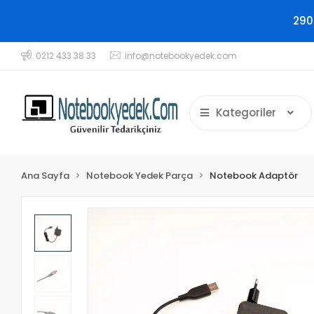
290
0212 433 38 33
info@notebookyedek.com
Kategoriler
Ana Sayfa
Notebook Yedek Parça
Notebook Adaptör