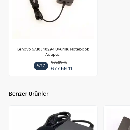
Lenovo 5A10J40294 Uyumlu Notebook
Adaptör
923,28 TL
%27
677,59 TL
Benzer Ürünler
Stokta Yok