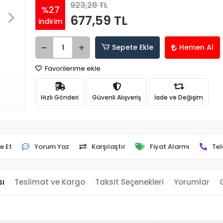
923,28 TL
%27
677,59 TL
indirim
Sepete Ekle
Hemen Al
Favorilerime ekle
Hızlı Gönderi
Güvenli Alışveriş
İade ve Değişim
e Et
Yorum Yaz
Karşılaştır
Fiyat Alarmı
Tel
sı
Teslimat ve Kargo
Taksit Seçenekleri
Yorumlar