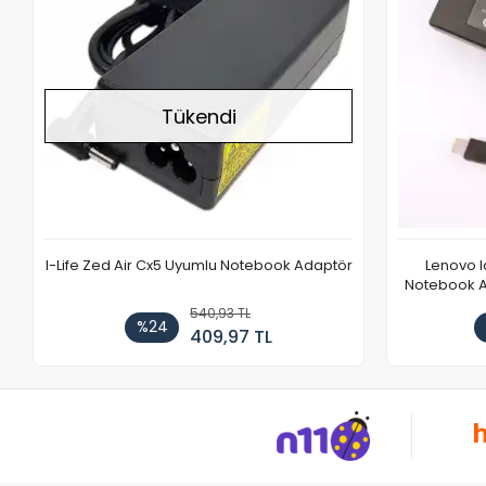
Tükendi
I-Life Zed Air Cx5 Uyumlu Notebook Adaptör
Lenovo 
Notebook Ad
540,93 TL
%24
409,97 TL