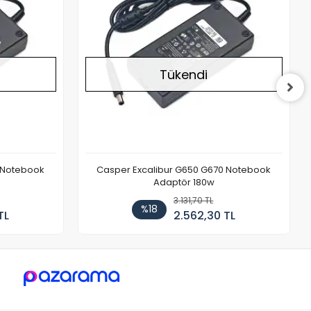
Tükendi
 Notebook
Casper Excalibur G650 G670 Notebook
Adaptör 180w
3.131,70 TL
%18
TL
2.562,30 TL