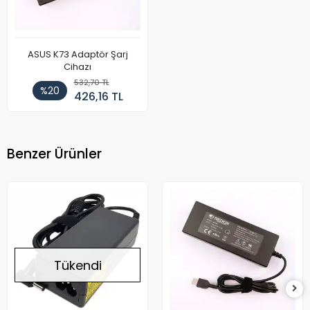
ASUS K73 Adaptör Şarj
Cihazı
532,70 TL
%20
426,16 TL
Benzer Ürünler
Tükendi