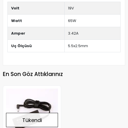
Volt
19V
Watt
65W
Amper
3.42A
Uç Ölçüsü
5.5x2.5mm
En Son Göz Attıklarınız
Tükendi