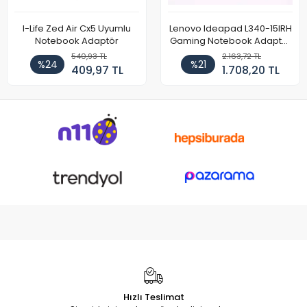
I-Life Zed Air Cx5 Uyumlu
Lenovo Ideapad L340-15IRH
Notebook Adaptör
Gaming Notebook Adaptör
Cihazı Şarj Aleti (150W)
540,93 TL
2.163,72 TL
%24
%21
409,97 TL
1.708,20 TL
Hızlı Teslimat