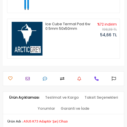
Ice Cube Termal Pad 6w
%72 indirim
0.5mm 50x50mm
198,38 TL
54,66 TL
Ürün Açıklaması
Teslimat ve Kargo
Taksit Seçenekleri
Yorumlar
Garanti ve İade
Ürün Adı :
ASUS K73 Adaptör Şarj Cihazı