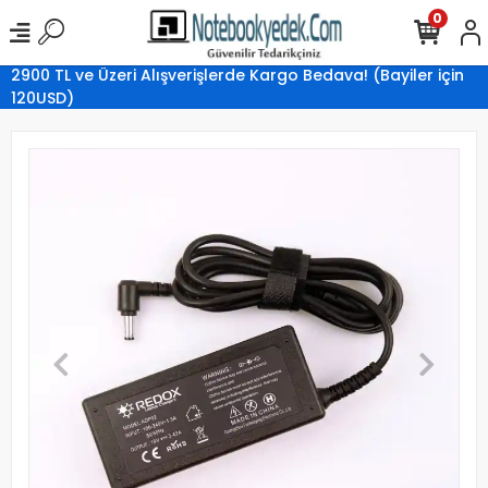
0
2900 TL ve Üzeri Alışverişlerde Kargo Bedava! (Bayiler için
120USD)