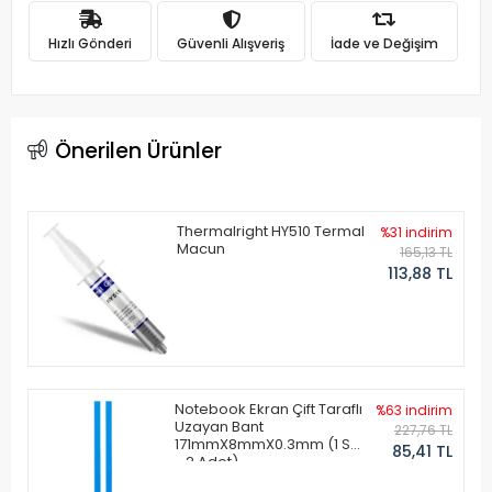
Hızlı Gönderi
Güvenli Alışveriş
İade ve Değişim
Önerilen Ürünler
Thermalright HY510 Termal
%31 indirim
Macun
165,13 TL
113,88 TL
Notebook Ekran Çift Taraflı
%63 indirim
Uzayan Bant
227,76 TL
171mmX8mmX0.3mm (1 Set
85,41 TL
- 2 Adet)