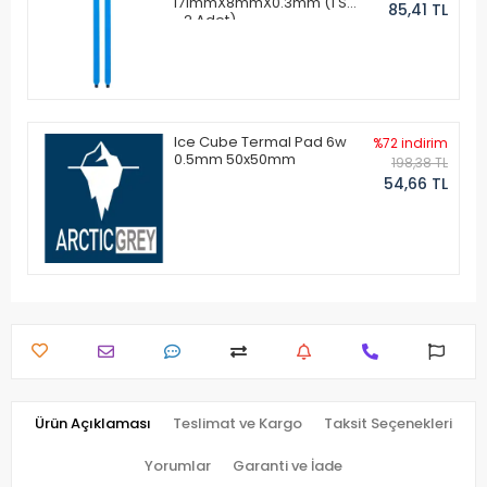
171mmX8mmX0.3mm (1 Set
85,41 TL
- 2 Adet)
Ice Cube Termal Pad 6w
%72 indirim
0.5mm 50x50mm
198,38 TL
54,66 TL
Ürün Açıklaması
Teslimat ve Kargo
Taksit Seçenekleri
Yorumlar
Garanti ve İade