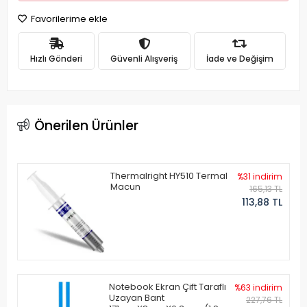
Favorilerime ekle
Hızlı Gönderi
Güvenli Alışveriş
İade ve Değişim
Önerilen Ürünler
Thermalright HY510 Termal
%31 indirim
Macun
165,13 TL
113,88 TL
Notebook Ekran Çift Taraflı
%63 indirim
Uzayan Bant
227,76 TL