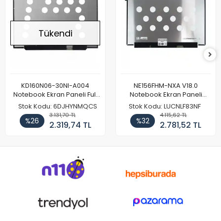
Tükendi
KD160N06-30NI-A004
NE156FHM-NXA V18.0
Notebook Ekran Paneli Full
Notebook Ekran Paneli
HD
144Hz
Stok Kodu: 6DJHYNMQCS
Stok Kodu: LUCNLF83NF
3.131,70 TL
4.115,62 TL
%26
%32
2.319,74 TL
2.781,52 TL