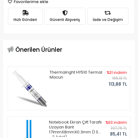
Favorilerime ekle
Hızlı Gönderi
Güvenli Alışveriş
İade ve Değişim
Önerilen Ürünler
Thermalright HY510 Termal
%31 indirim
Macun
165,13 TL
113,88 TL
Notebook Ekran Çift Taraflı
%63 indirim
Uzayan Bant
227,76 TL
171mmX8mmX0.3mm (1 Set
85,41 TL
- 2 Adet)