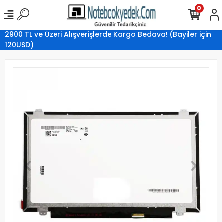
0
2900 TL ve Üzeri Alışverişlerde Kargo Bedava! (Bayiler için
120USD)