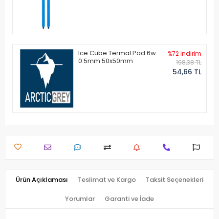
Ice Cube Termal Pad 6w
%72 indirim
0.5mm 50x50mm
198,38 TL
54,66 TL
Ürün Açıklaması
Teslimat ve Kargo
Taksit Seçenekleri
Yorumlar
Garanti ve İade