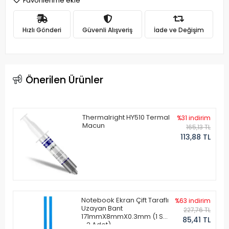
Favorilerime ekle
Hızlı Gönderi
Güvenli Alışveriş
İade ve Değişim
Önerilen Ürünler
Thermalright HY510 Termal
%31 indirim
Macun
165,13 TL
113,88 TL
Notebook Ekran Çift Taraflı
%63 indirim
Uzayan Bant
227,76 TL
171mmX8mmX0.3mm (1 Set
85,41 TL
- 2 Adet)