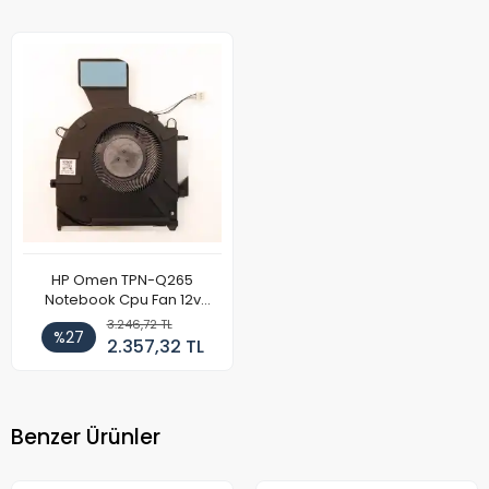
HP Omen TPN-Q265
Notebook Cpu Fan 12v
(Sağ)
3.246,72 TL
%27
2.357,32 TL
Benzer Ürünler