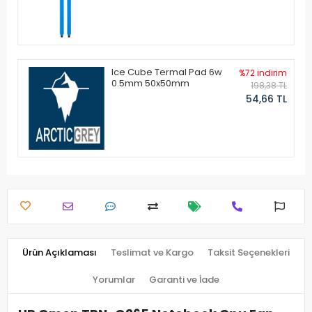
Ice Cube Termal Pad 6w
%72 indirim
0.5mm 50x50mm
198,38 TL
54,66 TL
Ürün Açıklaması
Teslimat ve Kargo
Taksit Seçenekleri
Yorumlar
Garanti ve İade