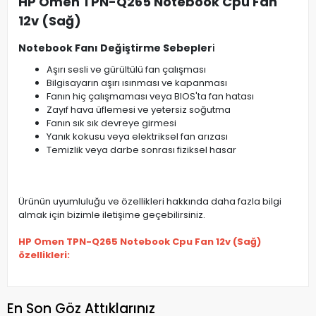
HP Omen TPN-Q265 Notebook Cpu Fan
12v (Sağ)
Notebook Fanı Değiştirme Sebepler
i
Aşırı sesli ve gürültülü fan çalışması
Bilgisayarın aşırı ısınması ve kapanması
Fanın hiç çalışmaması veya BIOS'ta fan hatası
Zayıf hava üflemesi ve yetersiz soğutma
Fanın sık sık devreye girmesi
Yanık kokusu veya elektriksel fan arızası
Temizlik veya darbe sonrası fiziksel hasar
Ürünün uyumluluğu ve özellikleri hakkında daha fazla bilgi
almak için bizimle iletişime geçebilirsiniz.
HP Omen TPN-Q265 Notebook Cpu Fan 12v (Sağ)
özellikleri:
En Son Göz Attıklarınız