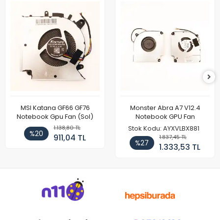
MSI Katana GF66 GF76
Monster Abra A7 V12.4
Notebook Gpu Fan (Sol)
Notebook GPU Fan
1.138,80 TL
Stok Kodu: AYXVLBX881
%20
911,04 TL
1.837,45 TL
%27
1.333,53 TL