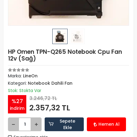
HP Omen TPN-Q265 Notebook Cpu Fan
12v (Sağ)
Marka:
LineOn
Kategori:
Notebook Dahili Fan
Stok: Stokta Var
3.246,72 TL
%27
2.357,32 TL
indirim
Sepete
Hemen Al
Ekle