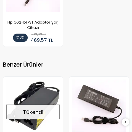
Hp G62-b17ST Adaptör Şarj
Cihazı
586,96 TL
%20
469,57 TL
Benzer Ürünler
Tükendi