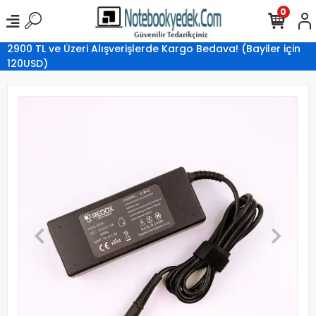
0
2900 TL ve Üzeri Alışverişlerde Kargo Bedava! (Bayiler için
120USD)