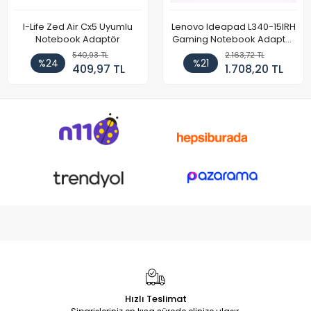
I-Life Zed Air Cx5 Uyumlu
Lenovo Ideapad L340-15IRH
Notebook Adaptör
Gaming Notebook Adaptör
Cihazı Şarj Aleti (150W)
540,93 TL
2.163,72 TL
%24
%21
409,97 TL
1.708,20 TL
Hızlı Teslimat