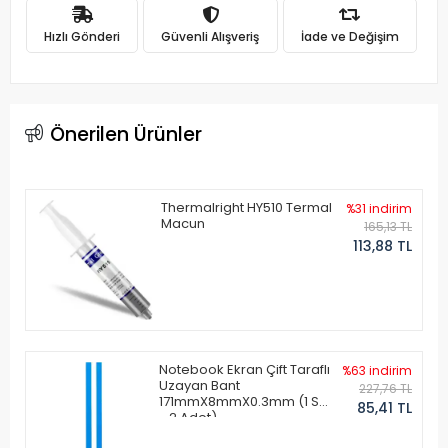
Hızlı Gönderi
Güvenli Alışveriş
İade ve Değişim
Önerilen Ürünler
Thermalright HY510 Termal
%31 indirim
Macun
165,13 TL
113,88 TL
Notebook Ekran Çift Taraflı
%63 indirim
Uzayan Bant
227,76 TL
171mmX8mmX0.3mm (1 Set
85,41 TL
- 2 Adet)