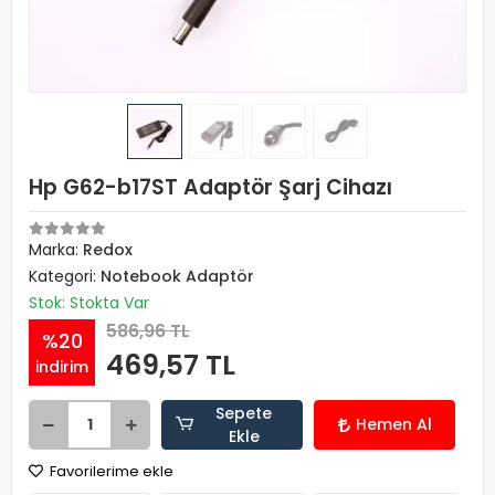
Hp G62-b17ST Adaptör Şarj Cihazı
Marka:
Redox
Kategori:
Notebook Adaptör
Stok: Stokta Var
586,96 TL
%20
469,57 TL
indirim
Sepete
Hemen Al
Ekle
Favorilerime ekle