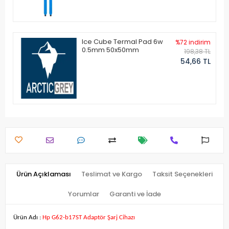
Ice Cube Termal Pad 6w
%72 indirim
0.5mm 50x50mm
198,38 TL
54,66 TL
Ürün Açıklaması
Teslimat ve Kargo
Taksit Seçenekleri
Yorumlar
Garanti ve İade
Ürün Adı :
Hp G62-b17ST Adaptör Şarj Cihazı