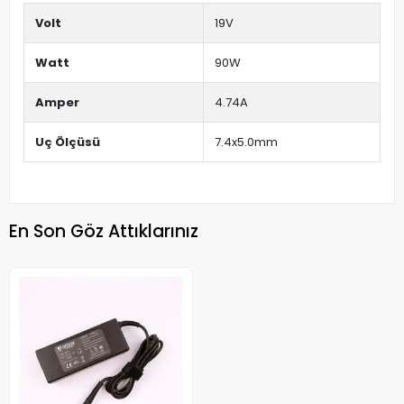
Volt
19V
Watt
90W
Amper
4.74A
Uç Ölçüsü
7.4x5.0mm
En Son Göz Attıklarınız