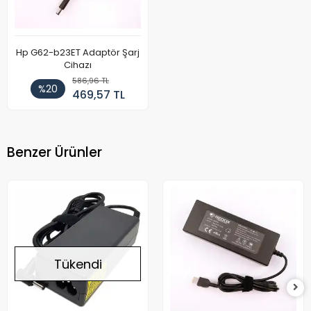
Hp G62-b23ET Adaptör Şarj
Cihazı
586,96 TL
%20
469,57 TL
Benzer Ürünler
Tükendi