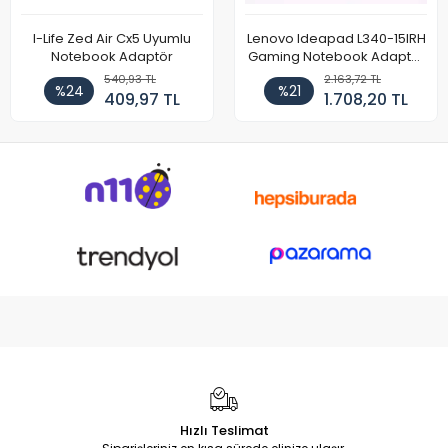
I-Life Zed Air Cx5 Uyumlu
Lenovo Ideapad L340-15IRH
Notebook Adaptör
Gaming Notebook Adaptör
Cihazı Şarj Aleti (150W)
540,93 TL
2.163,72 TL
%24
%21
409,97 TL
1.708,20 TL
Hızlı Teslimat