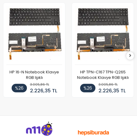
HP 16-N Notebook Klavye
HP TPN-C167 TPN-Q265
RGB Işıklı
Notebook Klavye RGB Işıklı
3.005,86 TL
3.005,86 TL
%26
%26
2.226,35 TL
2.226,35 TL