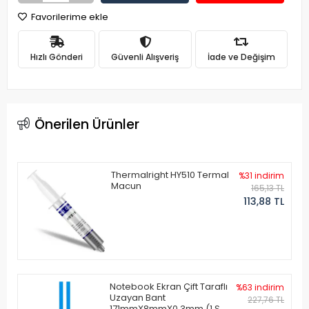
Favorilerime ekle
Hızlı Gönderi
Güvenli Alışveriş
İade ve Değişim
Önerilen Ürünler
Thermalright HY510 Termal
%31 indirim
Macun
165,13 TL
113,88 TL
Notebook Ekran Çift Taraflı
%63 indirim
Uzayan Bant
227,76 TL
171mmX8mmX0.3mm (1 Set