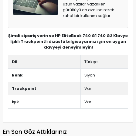
uzun yazılar yazarken
gürültüyü en aza indirerek
rahat bir kullanım sağlar.
Şimdi sipariş verin ve HP EliteBook 740 G1 740 G2 Klavye
Işıklı Trackpointli dizüstü bilgisayarınız için en uygun
klavyeyi deneyimleyin!
Dil
Türkçe
Renk
Siyah
Trackpoint
Var
Işık
Var
En Son Göz Attıklarınız