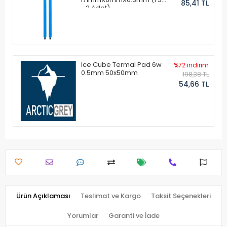
85,41 TL
- 2 Adet)
Ice Cube Termal Pad 6w
%72 indirim
0.5mm 50x50mm
198,38 TL
54,66 TL
Ürün Açıklaması
Teslimat ve Kargo
Taksit Seçenekleri
Yorumlar
Garanti ve İade