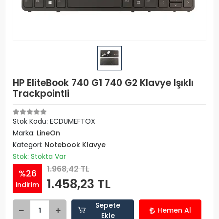
HP EliteBook 740 G1 740 G2 Klavye Işıklı
Trackpointli
Stok Kodu: ECDUMEFTOX
Marka:
LineOn
Kategori:
Notebook Klavye
Stok: Stokta Var
1.968,42 TL
%26
1.458,23 TL
indirim
Sepete
Hemen Al
Ekle