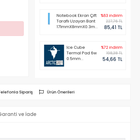
Notebook Ekran Çift
%63 indirim
Taraflı Uzayan Bant
227,76 TL
171mmX8mmX0.3mm
85,41 TL
(1 Set - 2 Adet)
Ice Cube
%72 indirim
Termal Pad 6w
198,38 TL
0.5mm
54,66 TL
50x50mm
Telefonla Sipariş
Ürün Önerileri
Garanti ve İade