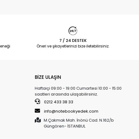
7 / 24 DESTEK
eneği
Öneri ve şikayetlerinizi bize iletebilirsiniz.
BİZE ULAŞIN
Haftaiçi 09:00 - 19:00 Cumartesi 10:00 - 15:00
saatleri arasında ulaşabilirsiniz.
0212 433 38 33
info@notebookyedek.com
M.Çakmak Mah. İnönü Cad. N.162/b
Güngören- İSTANBUL