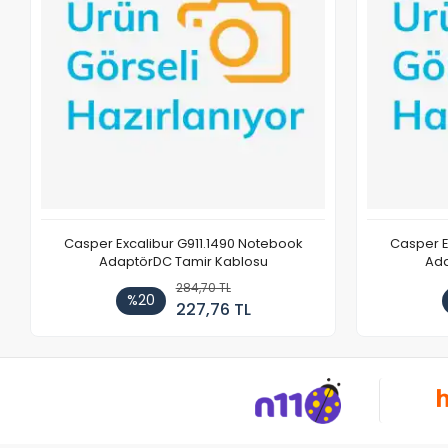
Casper Excalibur G911.1490 Notebook
Casper E
AdaptörDC Tamir Kablosu
Ada
284,70 TL
%20
227,76 TL