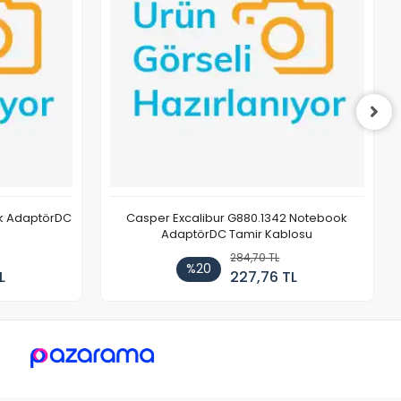
ok AdaptörDC
Casper Excalibur G880.1342 Notebook
AdaptörDC Tamir Kablosu
284,70 TL
%20
L
227,76 TL