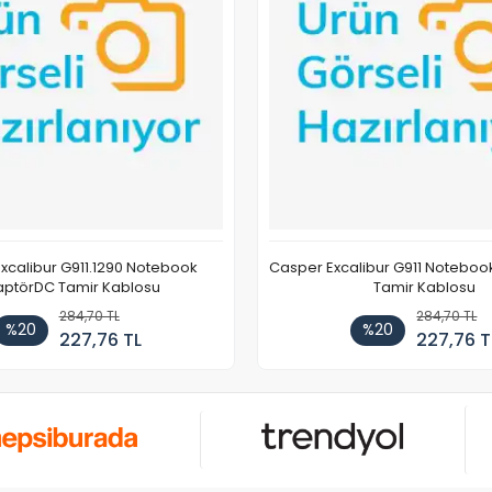
xcalibur G911.1290 Notebook
Casper Excalibur G911 Notebo
ptörDC Tamir Kablosu
Tamir Kablosu
284,70 TL
284,70 TL
%20
%20
227,76 TL
227,76 T