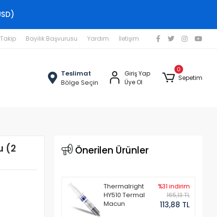
USD)
 Takip
Bayilik Başvurusu
Yardım
İletişim
0
Teslimat
Giriş Yap
Sepetim
Bölge Seçin
Üye Ol
u (2
Önerilen Ürünler
Thermalright
%31 indirim
HY510 Termal
165,13 TL
Macun
113,88 TL