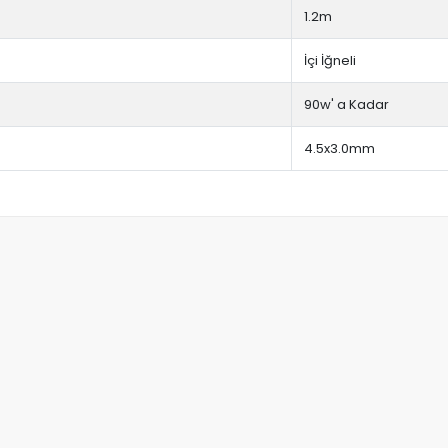
1.2m
İçi İğneli
90w' a Kadar
4.5x3.0mm