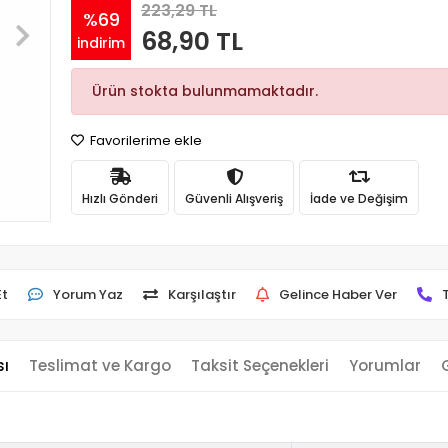
223,29 TL
%69
68,90 TL
indirim
Ürün stokta bulunmamaktadır.
Favorilerime ekle
Hızlı Gönderi
Güvenli Alışveriş
İade ve Değişim
Et
Yorum Yaz
Karşılaştır
Gelince Haber Ver
sı
Teslimat ve Kargo
Taksit Seçenekleri
Yorumlar