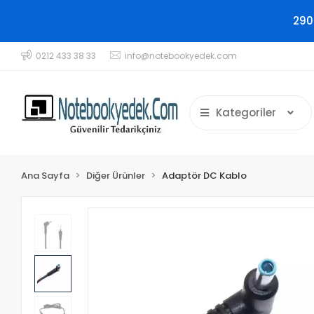
290
0212 433 38 33
info@notebookyedek.com
Kategoriler
Ana Sayfa
Diğer Ürünler
Adaptör DC Kablo