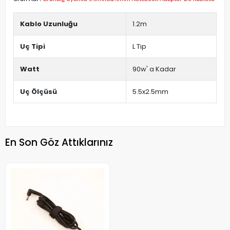
Kablo Uzunluğu
1.2m
Uç Tipi
L Tip
Watt
90w' a Kadar
Uç Ölçüsü
5.5x2.5mm
En Son Göz Attıklarınız