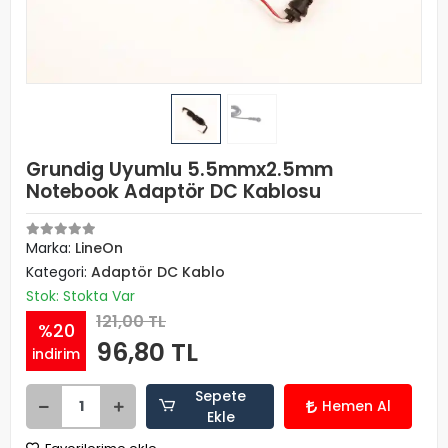
Grundig Uyumlu 5.5mmx2.5mm
Notebook Adaptör DC Kablosu
Marka:
LineOn
Kategori:
Adaptör DC Kablo
Stok: Stokta Var
121,00 TL
%20
96,80 TL
indirim
Sepete
Hemen Al
Ekle