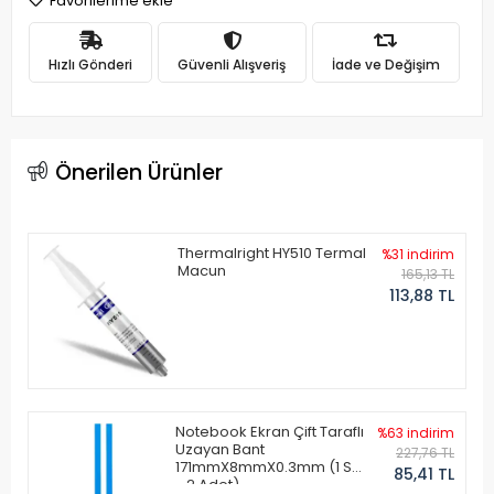
Favorilerime ekle
Hızlı Gönderi
Güvenli Alışveriş
İade ve Değişim
Önerilen Ürünler
Thermalright HY510 Termal
%31 indirim
Macun
165,13 TL
113,88 TL
Notebook Ekran Çift Taraflı
%63 indirim
Uzayan Bant
227,76 TL
171mmX8mmX0.3mm (1 Set
85,41 TL
- 2 Adet)