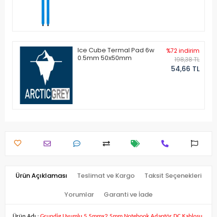
Ice Cube Termal Pad 6w
%72 indirim
0.5mm 50x50mm
198,38 TL
54,66 TL
Ürün Açıklaması
Teslimat ve Kargo
Taksit Seçenekleri
Yorumlar
Garanti ve İade
Ürün Adı :
Grundig Uyumlu 5.5mmx2.5mm Notebook Adaptör DC Kablosu