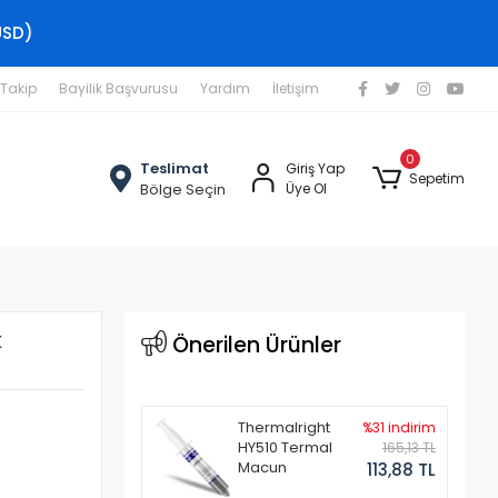
USD)
 Takip
Bayilik Başvurusu
Yardım
İletişim
0
Teslimat
Giriş Yap
Sepetim
Bölge Seçin
Üye Ol
k
Önerilen Ürünler
Thermalright
%31 indirim
HY510 Termal
165,13 TL
Macun
113,88 TL