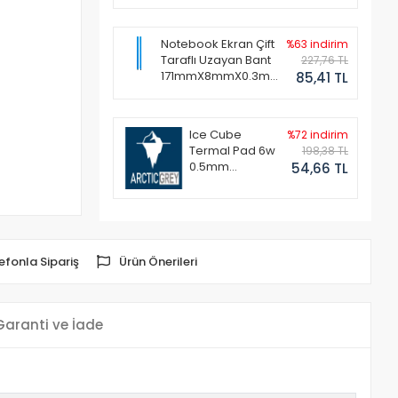
Notebook Ekran Çift
%63 indirim
Taraflı Uzayan Bant
227,76 TL
171mmX8mmX0.3mm
85,41 TL
(1 Set - 2 Adet)
Ice Cube
%72 indirim
Termal Pad 6w
198,38 TL
0.5mm
54,66 TL
50x50mm
efonla Sipariş
Ürün Önerileri
Garanti ve İade