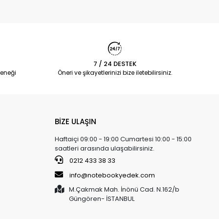
7 / 24 DESTEK
eneği
Öneri ve şikayetlerinizi bize iletebilirsiniz.
BİZE ULAŞIN
Haftaiçi 09:00 - 19:00 Cumartesi 10:00 - 15:00
saatleri arasında ulaşabilirsiniz.
0212 433 38 33
info@notebookyedek.com
M.Çakmak Mah. İnönü Cad. N.162/b
Güngören- İSTANBUL