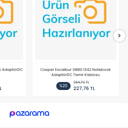
ok AdaptörDC
Casper Excalibur G880.1342 Notebook
AdaptörDC Tamir Kablosu
284,70 TL
%20
L
227,76 TL