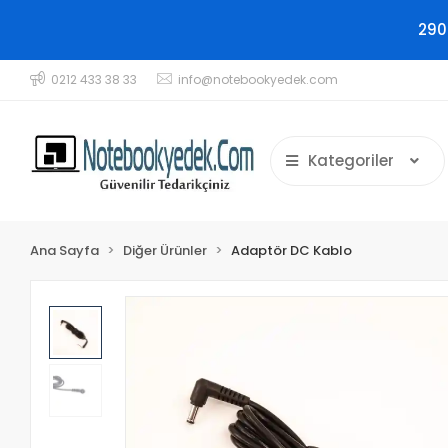
290
0212 433 38 33
info@notebookyedek.com
Kategoriler
Ana Sayfa
Diğer Ürünler
Adaptör DC Kablo