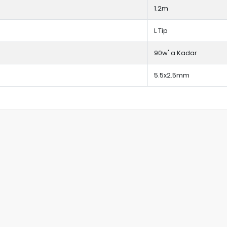
1.2m
L Tip
90w' a Kadar
5.5x2.5mm