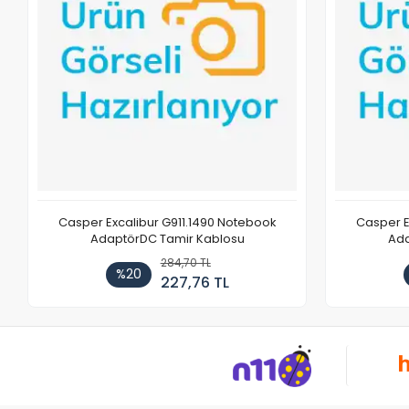
Casper Excalibur G911.1490 Notebook
Casper E
AdaptörDC Tamir Kablosu
Ada
284,70 TL
%20
227,76 TL