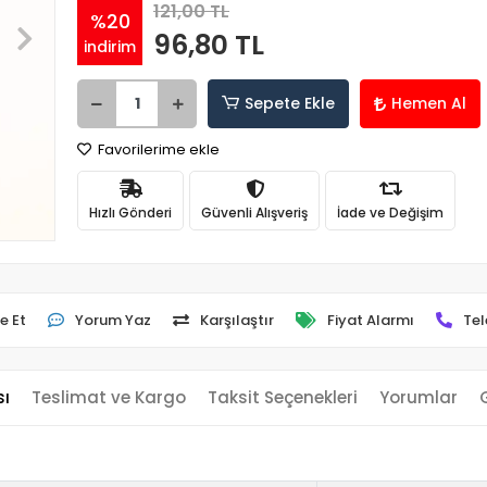
121,00 TL
%20
96,80 TL
indirim
Sepete Ekle
Hemen Al
Favorilerime ekle
Hızlı Gönderi
Güvenli Alışveriş
İade ve Değişim
e Et
Yorum Yaz
Karşılaştır
Fiyat Alarmı
Tel
sı
Teslimat ve Kargo
Taksit Seçenekleri
Yorumlar