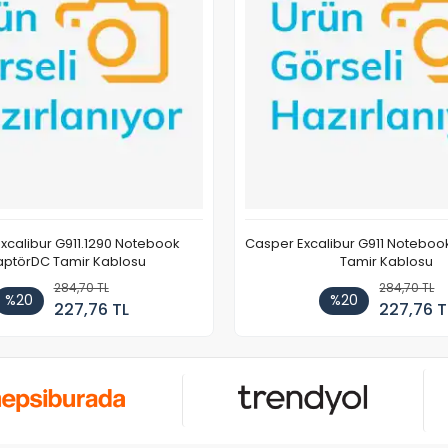
xcalibur G911.1290 Notebook
Casper Excalibur G911 Notebo
ptörDC Tamir Kablosu
Tamir Kablosu
284,70 TL
284,70 TL
%20
%20
227,76 TL
227,76 T