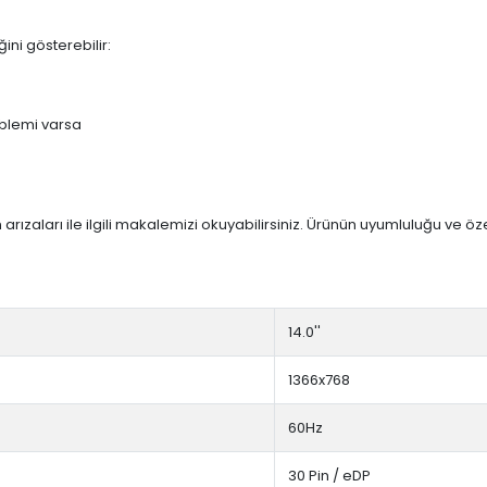
ini gösterebilir:
blemi varsa
arızaları ile ilgili makalemizi okuyabilirsiniz. Ürünün uyumluluğu ve ö
14.0''
1366x768
60Hz
30 Pin / eDP