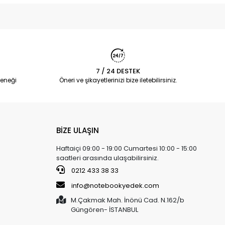
7 / 24 DESTEK
eneği
Öneri ve şikayetlerinizi bize iletebilirsiniz.
BİZE ULAŞIN
Haftaiçi 09:00 - 19:00 Cumartesi 10:00 - 15:00
saatleri arasında ulaşabilirsiniz.
0212 433 38 33
info@notebookyedek.com
M.Çakmak Mah. İnönü Cad. N.162/b
Güngören- İSTANBUL