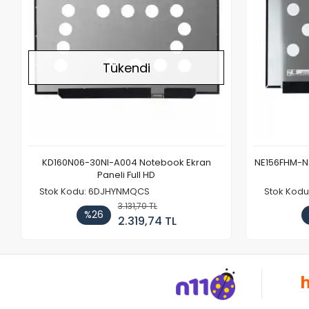
Tükendi
KD160N06-30NI-A004 Notebook Ekran
NE156FHM-NX
Paneli Full HD
Stok Kodu: 6DJHYNMQCS
Stok Kodu
3.131,70 TL
%26
2.319,74 TL