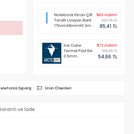
Notebook Ekran Çift
%63 indirim
Taraflı Uzayan Bant
227,76 TL
171mmX8mmX0.3mm
85,41 TL
(1 Set - 2 Adet)
Ice Cube
%72 indirim
Termal Pad 6w
198,38 TL
0.5mm
54,66 TL
50x50mm
Telefonla Sipariş
Ürün Önerileri
Garanti ve İade