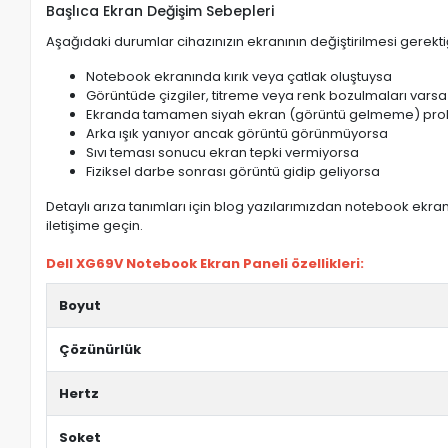
Başlıca Ekran Değişim Sebepleri
Aşağıdaki durumlar cihazınızın ekranının değiştirilmesi gerektiğ
Notebook ekranında kırık veya çatlak oluştuysa
Görüntüde çizgiler, titreme veya renk bozulmaları varsa
Ekranda tamamen siyah ekran (görüntü gelmeme) pro
Arka ışık yanıyor ancak görüntü görünmüyorsa
Sıvı teması sonucu ekran tepki vermiyorsa
Fiziksel darbe sonrası görüntü gidip geliyorsa
Detaylı arıza tanımları için blog yazılarımızdan notebook ekran 
iletişime geçin.
Dell XG69V Notebook Ekran Paneli özellikleri:
Boyut
Çözünürlük
Hertz
Soket