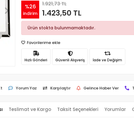
1.921,73 TL
%26
1.423,50 TL
indirim
Ürün stokta bulunmamaktadır.
Favorilerime ekle
Hızlı Gönderi
Güvenli Alışveriş
İade ve Değişim
Et
Yorum Yaz
Karşılaştır
Gelince Haber Ver
sı
Teslimat ve Kargo
Taksit Seçenekleri
Yorumlar