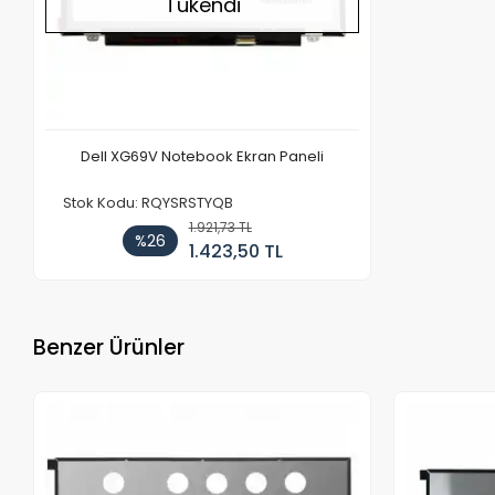
Tükendi
Dell XG69V Notebook Ekran Paneli
Stok Kodu: RQYSRSTYQB
1.921,73 TL
%26
1.423,50 TL
Benzer Ürünler
Stokta Yok