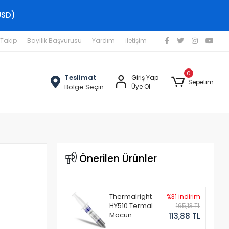
USD)
 Takip
Bayilik Başvurusu
Yardım
İletişim
0
Teslimat
Giriş Yap
Sepetim
Bölge Seçin
Üye Ol
Önerilen Ürünler
Thermalright
%31 indirim
HY510 Termal
165,13 TL
Macun
113,88 TL