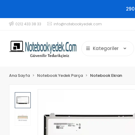
290
0212 433 38 33
info@notebookyedek.com
Kategoriler
Ana Sayfa
Notebook Yedek Parça
Notebook Ekran