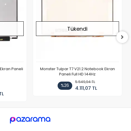
Tükendi
Ekran Paneli
Monster Tulpar T7 V21.2 Notebook Ekran
Paneli Full HD 144Hz
5.549,94 TL
%26
4.111,07 TL
TL