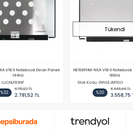
Tükendi
A V18.0 Notebook Ekran Paneli
NE156FHM-NXA V18.0 Notebook 
144Hz
165Hz
: LUCNLF83NF
Stok Kodu: 0NVLEJMYDO
4.115,62 TL
4.448,44 TL
%32
%20
2.781,52 TL
3.558,75 