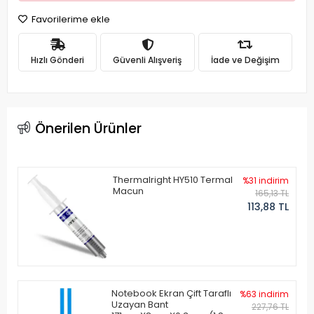
Favorilerime ekle
Hızlı Gönderi
Güvenli Alışveriş
İade ve Değişim
Önerilen Ürünler
Thermalright HY510 Termal
%31 indirim
Macun
165,13 TL
113,88 TL
Notebook Ekran Çift Taraflı
%63 indirim
Uzayan Bant
227,76 TL