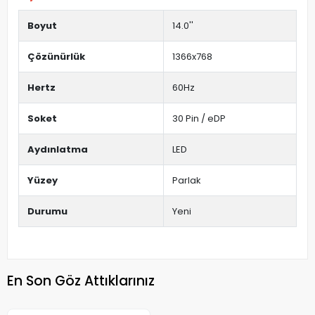
Boyut
14.0''
Çözünürlük
1366x768
Hertz
60Hz
Soket
30 Pin / eDP
Aydınlatma
LED
Yüzey
Parlak
Durumu
Yeni
En Son Göz Attıklarınız