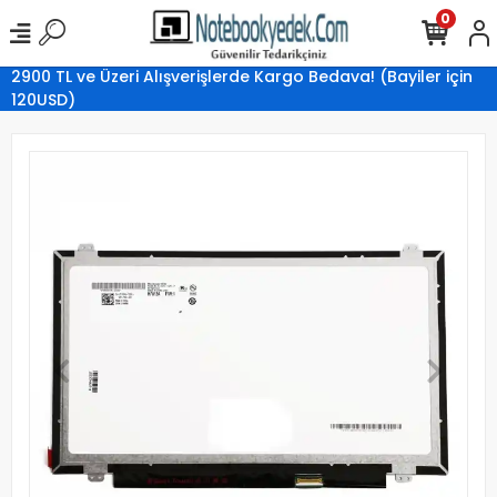
0
2900 TL ve Üzeri Alışverişlerde Kargo Bedava! (Bayiler için
120USD)