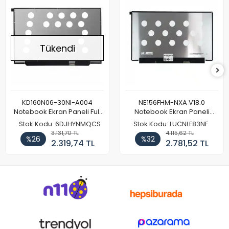
Tükendi
KD160N06-30NI-A004
NE156FHM-NXA V18.0
Notebook Ekran Paneli Full
Notebook Ekran Paneli
HD
144Hz
Stok Kodu: 6DJHYNMQCS
Stok Kodu: LUCNLF83NF
3.131,70 TL
4.115,62 TL
%26
%32
2.319,74 TL
2.781,52 TL