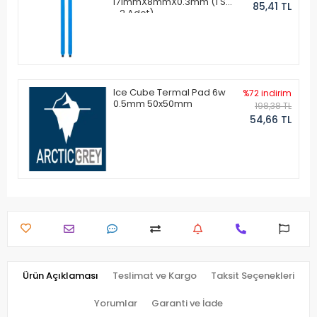
171mmX8mmX0.3mm (1 Set
85,41 TL
- 2 Adet)
Ice Cube Termal Pad 6w
%72 indirim
0.5mm 50x50mm
198,38 TL
54,66 TL
Ürün Açıklaması
Teslimat ve Kargo
Taksit Seçenekleri
Yorumlar
Garanti ve İade