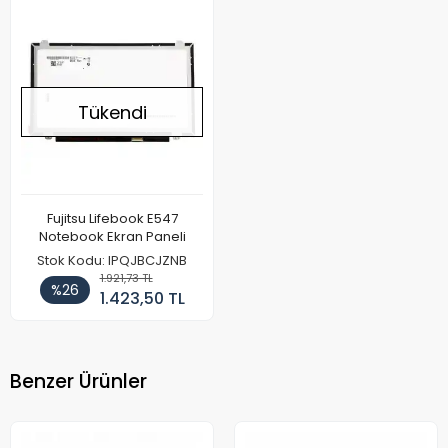
Tükendi
Fujitsu Lifebook E547
Notebook Ekran Paneli
Stok Kodu: IPQJBCJZNB
1.921,73 TL
%26
1.423,50 TL
Benzer Ürünler