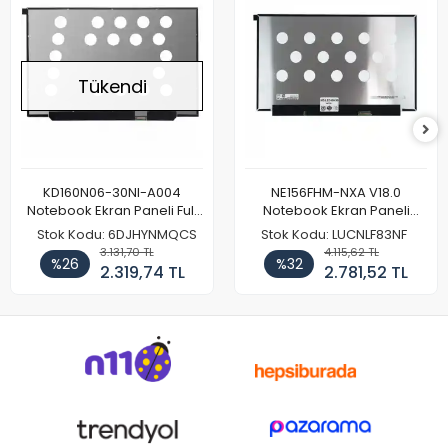
Tükendi
KD160N06-30NI-A004
NE156FHM-NXA V18.0
Notebook Ekran Paneli Full
Notebook Ekran Paneli
HD
144Hz
Stok Kodu: 6DJHYNMQCS
Stok Kodu: LUCNLF83NF
3.131,70 TL
4.115,62 TL
%26
%32
2.319,74 TL
2.781,52 TL