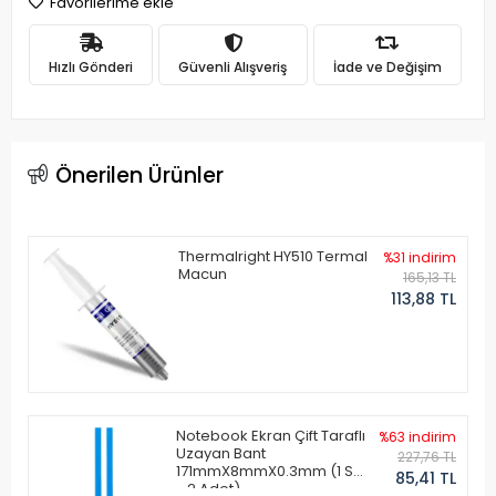
Favorilerime ekle
Hızlı Gönderi
Güvenli Alışveriş
İade ve Değişim
Önerilen Ürünler
Thermalright HY510 Termal
%31 indirim
Macun
165,13 TL
113,88 TL
Notebook Ekran Çift Taraflı
%63 indirim
Uzayan Bant
227,76 TL
171mmX8mmX0.3mm (1 Set
85,41 TL
- 2 Adet)