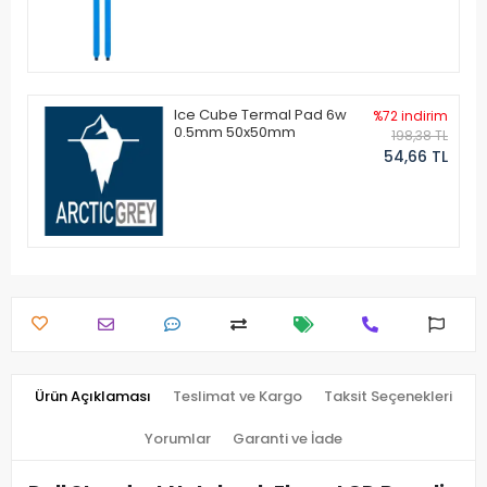
Ice Cube Termal Pad 6w
%72 indirim
0.5mm 50x50mm
198,38 TL
54,66 TL
Ürün Açıklaması
Teslimat ve Kargo
Taksit Seçenekleri
Yorumlar
Garanti ve İade