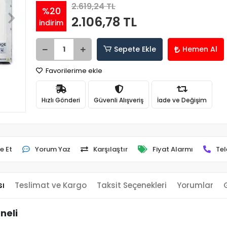
2.619,24 TL
%20
2.106,78 TL
indirim
Sepete Ekle
Hemen Al
Favorilerime ekle
Hızlı Gönderi
Güvenli Alışveriş
İade ve Değişim
e Et
Yorum Yaz
Karşılaştır
Fiyat Alarmı
Tel
sı
Teslimat ve Kargo
Taksit Seçenekleri
Yorumlar
neli