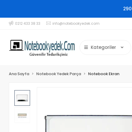
290
0212 433 38 33
info@notebookyedek.com
Kategoriler
Ana Sayfa
Notebook Yedek Parça
Notebook Ekran