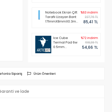
Notebook Ekran Çift
%63 indirim
Taraflı Uzayan Bant
227,76 TL
171mmX8mmX0.3mm
85,41 TL
(1 Set - 2 Adet)
Ice Cube
%72 indirim
Termal Pad 6w
198,38 TL
0.5mm
54,66 TL
50x50mm
efonla Sipariş
Ürün Önerileri
Garanti ve İade