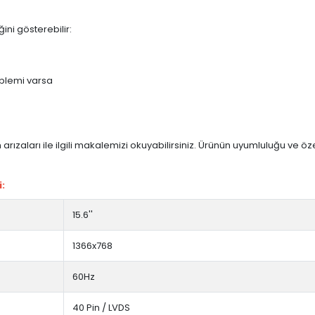
ini gösterebilir:
blemi varsa
arızaları ile ilgili makalemizi okuyabilirsiniz. Ürünün uyumluluğu ve ö
i:
15.6''
1366x768
60Hz
40 Pin / LVDS