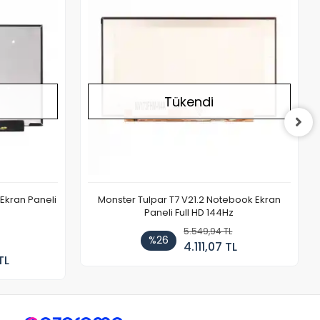
Tükendi
Ekran Paneli
Monster Tulpar T7 V21.2 Notebook Ekran
Paneli Full HD 144Hz
5.549,94 TL
%26
4.111,07 TL
TL