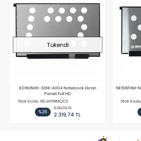
Tükendi
KD160N06-30NI-A004 Notebook Ekran
NE156FHM-NX
Paneli Full HD
Stok Kodu: 6DJHYNMQCS
Stok Kodu
3.131,70 TL
%26
2.319,74 TL