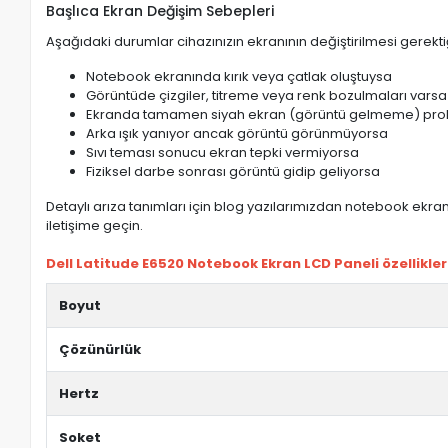
Başlıca Ekran Değişim Sebepleri
Aşağıdaki durumlar cihazınızın ekranının değiştirilmesi gerektiğ
Notebook ekranında kırık veya çatlak oluştuysa
Görüntüde çizgiler, titreme veya renk bozulmaları varsa
Ekranda tamamen siyah ekran (görüntü gelmeme) pro
Arka ışık yanıyor ancak görüntü görünmüyorsa
Sıvı teması sonucu ekran tepki vermiyorsa
Fiziksel darbe sonrası görüntü gidip geliyorsa
Detaylı arıza tanımları için blog yazılarımızdan notebook ekran 
iletişime geçin.
Dell Latitude E6520 Notebook Ekran LCD Paneli özellikler
Boyut
Çözünürlük
Hertz
Soket