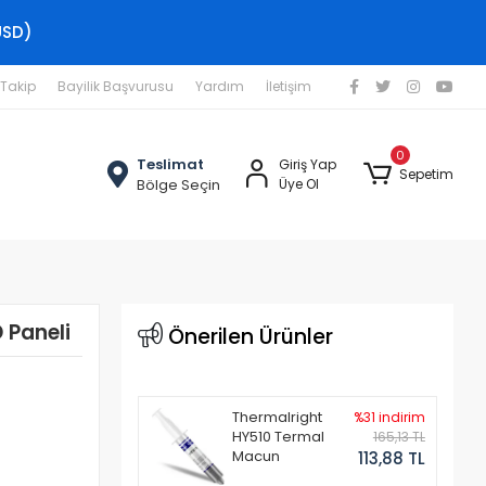
USD)
 Takip
Bayilik Başvurusu
Yardım
İletişim
0
Teslimat
Giriş Yap
Sepetim
Bölge Seçin
Üye Ol
 Paneli
Önerilen Ürünler
Thermalright
%31 indirim
HY510 Termal
165,13 TL
Macun
113,88 TL