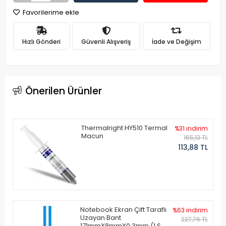
Favorilerime ekle
Hızlı Gönderi
Güvenli Alışveriş
İade ve Değişim
Önerilen Ürünler
Thermalright HY510 Termal
%31 indirim
Macun
165,13 TL
113,88 TL
Notebook Ekran Çift Taraflı
%63 indirim
Uzayan Bant
227,76 TL
171mmX8mmX0.3mm (1 Set