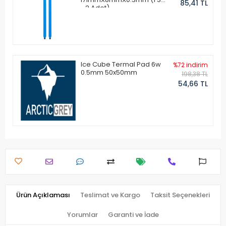
85,41 TL
- 2 Adet)
Ice Cube Termal Pad 6w
%72 indirim
0.5mm 50x50mm
198,38 TL
54,66 TL
Ürün Açıklaması
Teslimat ve Kargo
Taksit Seçenekleri
Yorumlar
Garanti ve İade