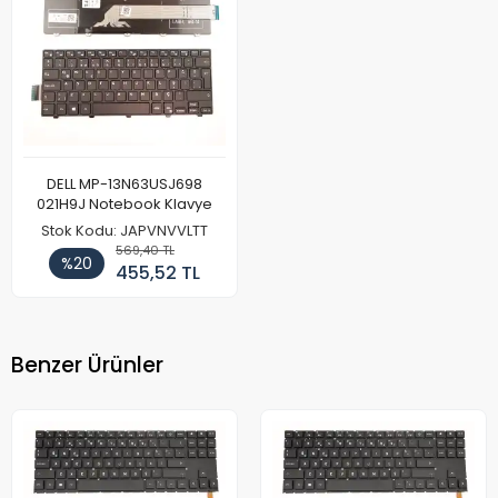
DELL MP-13N63USJ698
021H9J Notebook Klavye
Stok Kodu: JAPVNVVLTT
569,40 TL
%20
455,52 TL
Benzer Ürünler