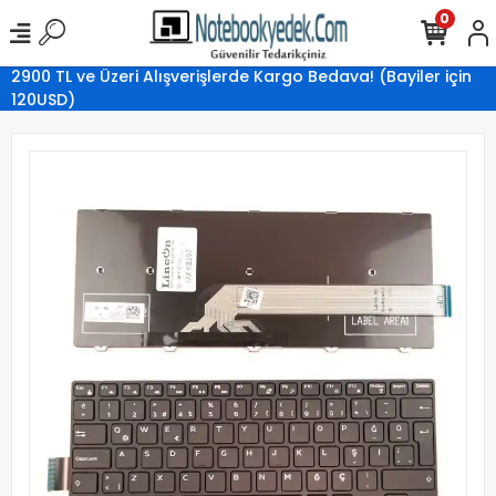
0
2900 TL ve Üzeri Alışverişlerde Kargo Bedava! (Bayiler için
120USD)