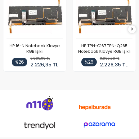
HP 16-N Notebook Klavye
HP TPN-C167 TPN-Q265
RGB Işıklı
Notebook Klavye RGB Işıklı
3.005,86 TL
3.005,86 TL
%26
%26
2.226,35 TL
2.226,35 TL