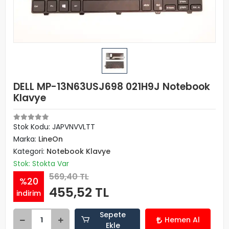
DELL MP-13N63USJ698 021H9J Notebook
Klavye
Stok Kodu: JAPVNVVLTT
Marka:
LineOn
Kategori:
Notebook Klavye
Stok: Stokta Var
569,40 TL
%20
455,52 TL
indirim
Sepete
Hemen Al
Ekle