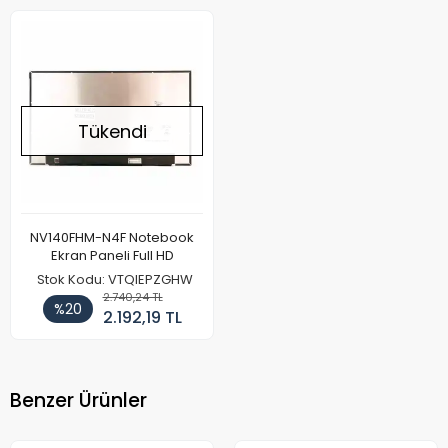
Tükendi
NV140FHM-N4F Notebook
Ekran Paneli Full HD
Stok Kodu: VTQIEPZGHW
2.740,24 TL
%20
2.192,19 TL
Benzer Ürünler