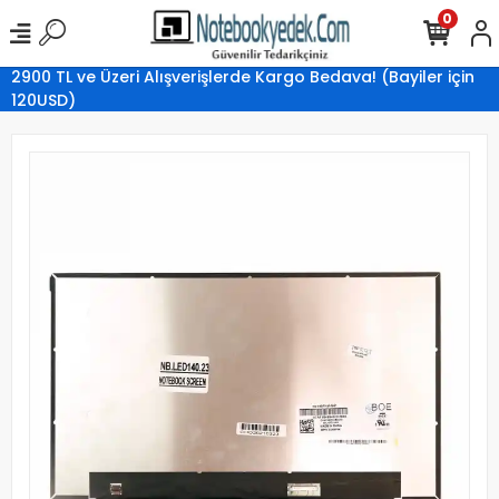
0
2900 TL ve Üzeri Alışverişlerde Kargo Bedava! (Bayiler için
120USD)