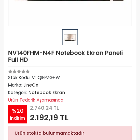
NV140FHM-N4F Notebook Ekran Paneli
Full HD
Stok Kodu: VTQIEPZGHW
Marka:
LineOn
Kategori:
Notebook Ekran
Ürün Tedarik Aşamasında
2.740,24 TL
%20
2.192,19 TL
indirim
Ürün stokta bulunmamaktadır.