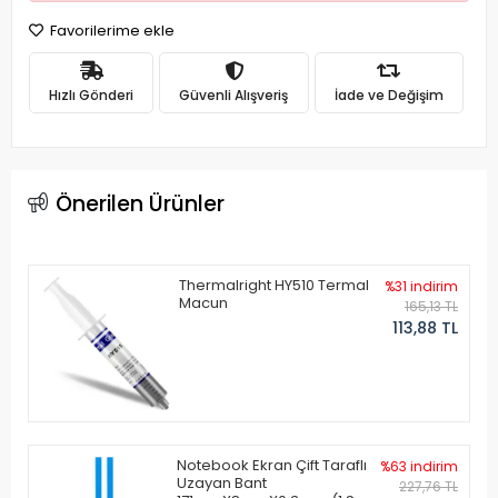
Favorilerime ekle
Hızlı Gönderi
Güvenli Alışveriş
İade ve Değişim
Önerilen Ürünler
Thermalright HY510 Termal
%31 indirim
Macun
165,13 TL
113,88 TL
Notebook Ekran Çift Taraflı
%63 indirim
Uzayan Bant
227,76 TL