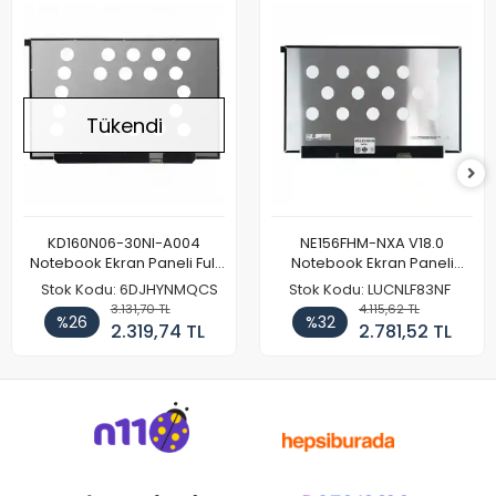
Tükendi
KD160N06-30NI-A004
NE156FHM-NXA V18.0
Notebook Ekran Paneli Full
Notebook Ekran Paneli
HD
144Hz
Stok Kodu: 6DJHYNMQCS
Stok Kodu: LUCNLF83NF
3.131,70 TL
4.115,62 TL
%26
%32
2.319,74 TL
2.781,52 TL