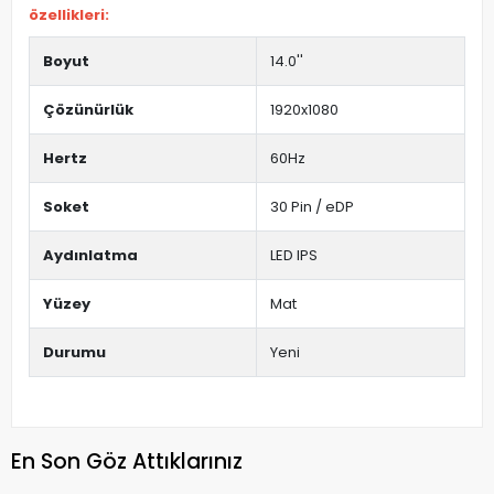
özellikleri:
Boyut
14.0''
Çözünürlük
1920x1080
Hertz
60Hz
Soket
30 Pin / eDP
Aydınlatma
LED IPS
Yüzey
Mat
Durumu
Yeni
En Son Göz Attıklarınız