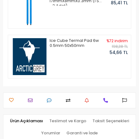
171mmX8mmX0.3mm (1 Set
85,41 TL
- 2 Adet)
Ice Cube Termal Pad 6w
%72 indirim
0.5mm 50x50mm
198,38 TL
54,66 TL
Ürün Açıklaması
Teslimat ve Kargo
Taksit Seçenekleri
Yorumlar
Garanti ve İade