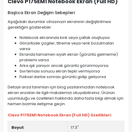
Clevo P175EM1 Notebook Ekran (Full HD)
Başlıca Ekran Değişim Sebepleri
Aşağıdaki durumlar cihazınızın ekranının değiştirilmesi
gerektiğini gösterebilir:
Notebook ekranında kırık veya çatlak oluştuysa
Görüntüde çizgiler, titreme veya renk bozulmaları
varsa
Ekranda tamamen siyah ekran (görüntü gelmeme)
problemi varsa
Arka ışık yanıyor ancak görüntü görünmüyorsa
Sıvı teması sonucu ekran tepki vermiyorsa
Fiziksel darbe sonrası görüntü gidip geliyorsa
Detaylı arıza tanımları için blog yazılarımızdan notebook
ekran arızaları ile ilgili makalemizi okuyabilirsiniz. Ürünün
uyumluluğu ve özellikleri hakkında daha fazla bilgi almak için
hemen bizimle iletişime geçin.
Clevo P175EM1 Notebook Ekran (Full HD) özellikleri:
Boyut
17.3''