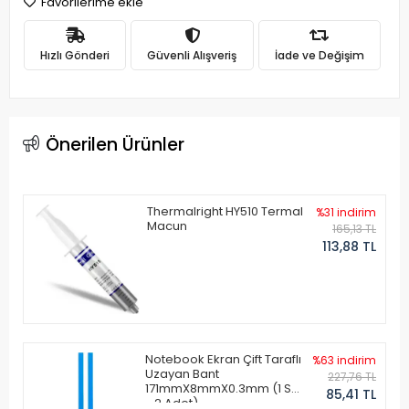
Favorilerime ekle
Hızlı Gönderi
Güvenli Alışveriş
İade ve Değişim
Önerilen Ürünler
Thermalright HY510 Termal
%31 indirim
Macun
165,13 TL
113,88 TL
Notebook Ekran Çift Taraflı
%63 indirim
Uzayan Bant
227,76 TL
171mmX8mmX0.3mm (1 Set
85,41 TL
- 2 Adet)