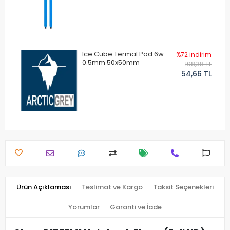
Ice Cube Termal Pad 6w
%72 indirim
0.5mm 50x50mm
198,38 TL
54,66 TL
Ürün Açıklaması
Teslimat ve Kargo
Taksit Seçenekleri
Yorumlar
Garanti ve İade