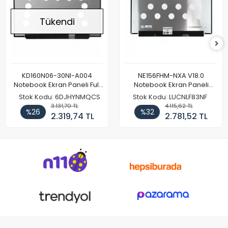
Tükendi
KD160N06-30NI-A004
NE156FHM-NXA V18.0
Notebook Ekran Paneli Full
Notebook Ekran Paneli
HD
144Hz
Stok Kodu: 6DJHYNMQCS
Stok Kodu: LUCNLF83NF
3.131,70 TL
4.115,62 TL
%26
%32
2.319,74 TL
2.781,52 TL