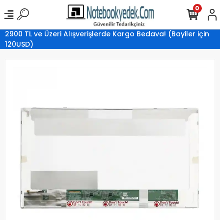
0
2900 TL ve Üzeri Alışverişlerde Kargo Bedava! (Bayiler için
120USD)