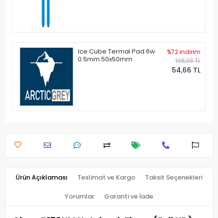
Ice Cube Termal Pad 6w
%72 indirim
0.5mm 50x50mm
198,38 TL
54,66 TL
Ürün Açıklaması
Teslimat ve Kargo
Taksit Seçenekleri
Yorumlar
Garanti ve İade