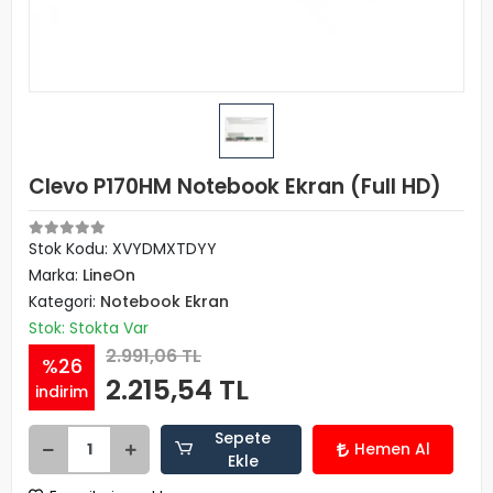
Clevo P170HM Notebook Ekran (Full HD)
Stok Kodu: XVYDMXTDYY
Marka:
LineOn
Kategori:
Notebook Ekran
Stok: Stokta Var
2.991,06 TL
%26
2.215,54 TL
indirim
Sepete
Hemen Al
Ekle