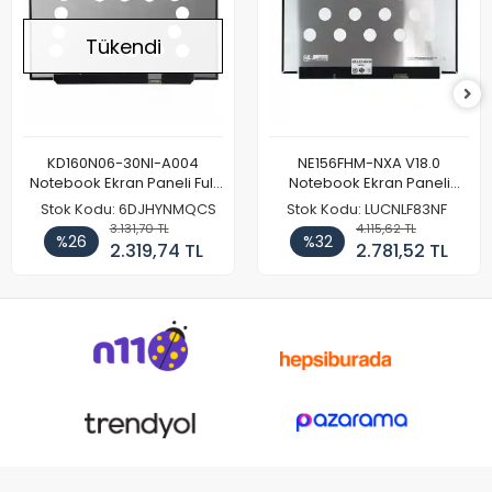
Tükendi
KD160N06-30NI-A004
NE156FHM-NXA V18.0
Notebook Ekran Paneli Full
Notebook Ekran Paneli
HD
144Hz
Stok Kodu: 6DJHYNMQCS
Stok Kodu: LUCNLF83NF
3.131,70 TL
4.115,62 TL
%26
%32
2.319,74 TL
2.781,52 TL