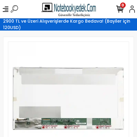
0
2900 TL ve Üzeri Alışverişlerde Kargo Bedava! (Bayiler için
120USD)