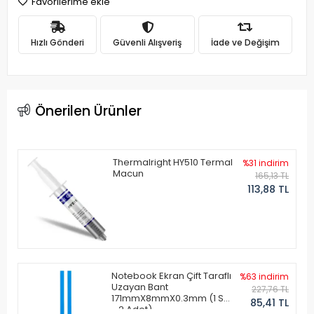
Favorilerime ekle
Hızlı Gönderi
Güvenli Alışveriş
İade ve Değişim
Önerilen Ürünler
Thermalright HY510 Termal
%31 indirim
Macun
165,13 TL
113,88 TL
Notebook Ekran Çift Taraflı
%63 indirim
Uzayan Bant
227,76 TL
171mmX8mmX0.3mm (1 Set
85,41 TL
- 2 Adet)