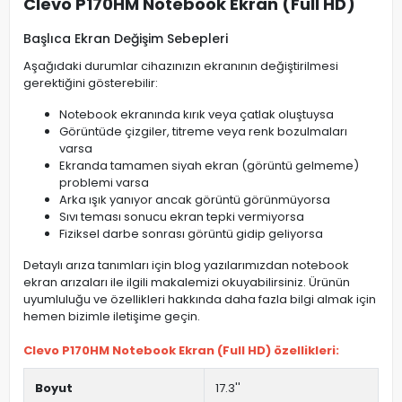
Clevo P170HM Notebook Ekran (Full HD)
Başlıca Ekran Değişim Sebepleri
Aşağıdaki durumlar cihazınızın ekranının değiştirilmesi
gerektiğini gösterebilir:
Notebook ekranında kırık veya çatlak oluştuysa
Görüntüde çizgiler, titreme veya renk bozulmaları
varsa
Ekranda tamamen siyah ekran (görüntü gelmeme)
problemi varsa
Arka ışık yanıyor ancak görüntü görünmüyorsa
Sıvı teması sonucu ekran tepki vermiyorsa
Fiziksel darbe sonrası görüntü gidip geliyorsa
Detaylı arıza tanımları için blog yazılarımızdan notebook
ekran arızaları ile ilgili makalemizi okuyabilirsiniz. Ürünün
uyumluluğu ve özellikleri hakkında daha fazla bilgi almak için
hemen bizimle iletişime geçin.
Clevo P170HM Notebook Ekran (Full HD) özellikleri:
Boyut
17.3''