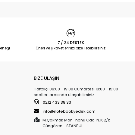
7 / 24 DESTEK
eneği
Öneri ve şikayetlerinizi bize iletebilirsiniz.
BİZE ULAŞIN
Haftaiçi 09:00 - 19:00 Cumartesi 10:00 - 15:00
saatleri arasında ulaşabilirsiniz.
0212 433 38 33
info@notebookyedek.com
M.Çakmak Mah. İnönü Cad. N.162/b
Güngören- İSTANBUL