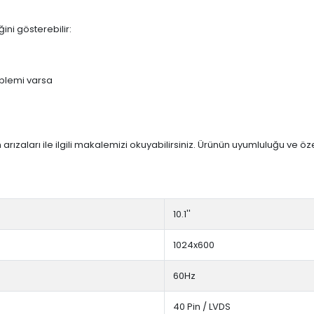
ini gösterebilir:
blemi varsa
arızaları ile ilgili makalemizi okuyabilirsiniz. Ürünün uyumluluğu ve ö
10.1''
1024x600
60Hz
40 Pin / LVDS