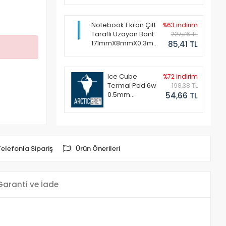
Notebook Ekran Çift
%63 indirim
Taraflı Uzayan Bant
227,76 TL
171mmX8mmX0.3mm
85,41 TL
(1 Set - 2 Adet)
Ice Cube
%72 indirim
Termal Pad 6w
198,38 TL
0.5mm
54,66 TL
50x50mm
Telefonla Sipariş
Ürün Önerileri
Garanti ve İade