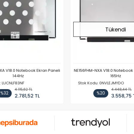
Tükendi
A V18.0 Notebook Ekran Paneli
NE156FHM-NXA V18.0 Notebook 
144Hz
165Hz
: LUCNLF83NF
Stok Kodu: 0NVLEJMYDO
4.115,62 TL
4.448,44 TL
%32
%20
2.781,52 TL
3.558,75 