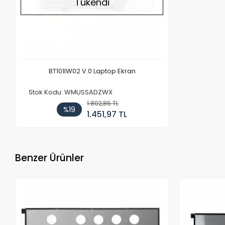
Tükendi
BT101IW02 V.0 Laptop Ekran
Stok Kodu: WMUSSADZWX
1.802,85 TL
%19
1.451,97 TL
Benzer Ürünler
Stokta Yok