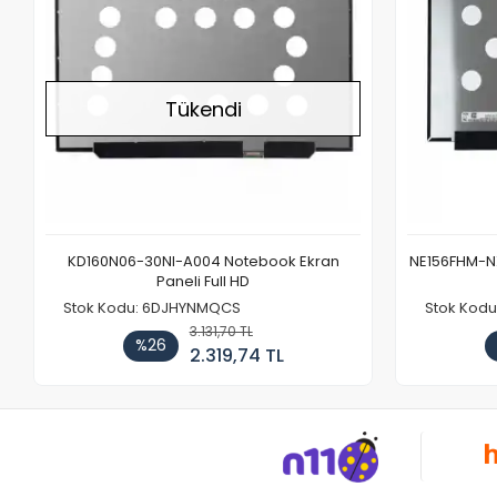
Tükendi
KD160N06-30NI-A004 Notebook Ekran
NE156FHM-NX
Paneli Full HD
Stok Kodu: 6DJHYNMQCS
Stok Kodu
3.131,70 TL
%26
2.319,74 TL