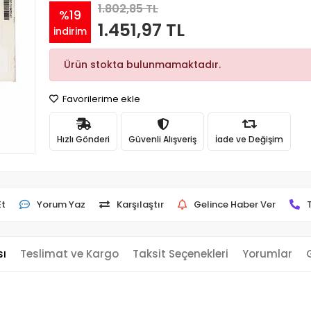
1.802,85 TL
%19
1.451,97 TL
indirim
Ürün stokta bulunmamaktadır.
Favorilerime ekle
Hızlı Gönderi
Güvenli Alışveriş
İade ve Değişim
Et
Yorum Yaz
Karşılaştır
Gelince Haber Ver
sı
Teslimat ve Kargo
Taksit Seçenekleri
Yorumlar