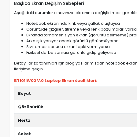
Başlıca Ekran Değişim Sebepleri
Aşağıdaki durumlar cihazınızın ekranının değiştirilmesi gerektiğ
Notebook ekranında kırık veya çatlak oluştuysa
Görüntüde çizgiler, titreme veya renk bozulmaları varsa
Ekranda tamamen siyah ekran (görüntü gelmeme) pro
Arka ışık yanıyor ancak görüntü görünmüyorsa
Sıvı teması sonucu ekran tepki vermiyorsa
Fiziksel darbe sonrası görüntü gidip geliyorsa
Detaylı arıza tanımları için blog yazılarımızdan notebook ekran 
iletişime geçin.
BT101IW02 V.0 Laptop Ekran özellikleri:
Boyut
Çözünürlük
Hertz
Soket