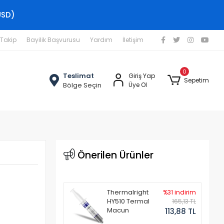
USD)
 Takip
Bayilik Başvurusu
Yardım
İletişim
0
Teslimat
Giriş Yap
Sepetim
Bölge Seçin
Üye Ol
Önerilen Ürünler
Thermalright
%31 indirim
HY510 Termal
165,13 TL
Macun
113,88 TL