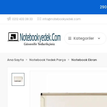
290
0212 433 38 33
info@notebookyedek.com
Kategoriler
Ana Sayfa
Notebook Yedek Parça
Notebook Ekran