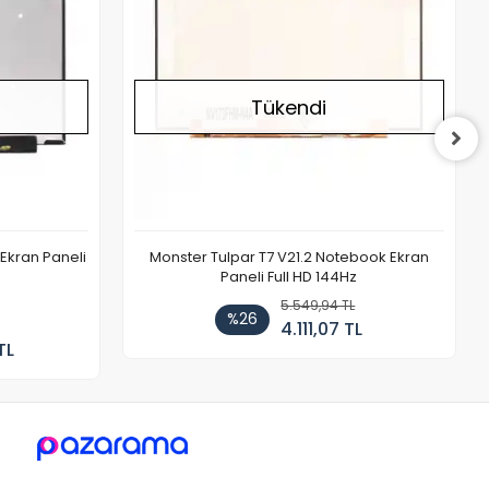
Tükendi
Ekran Paneli
Monster Tulpar T7 V21.2 Notebook Ekran
Paneli Full HD 144Hz
5.549,94 TL
%26
4.111,07 TL
TL