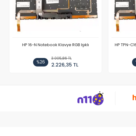
HP 16-N Notebook Klavye RGB Işıklı
HP TPN-C1
3.005,86 TL
%26
2.226,35 TL