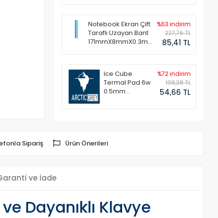
Notebook Ekran Çift
%63 indirim
Taraflı Uzayan Bant
227,76 TL
171mmX8mmX0.3mm
85,41 TL
(1 Set - 2 Adet)
Ice Cube
%72 indirim
Termal Pad 6w
198,38 TL
0.5mm
54,66 TL
50x50mm
efonla Sipariş
Ürün Önerileri
Garanti ve İade
ve Dayanıklı Klavye