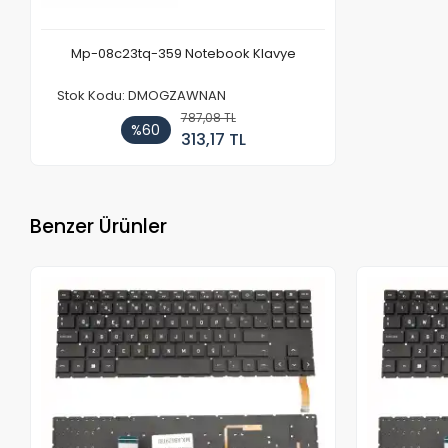
Mp-08c23tq-359 Notebook Klavye
Stok Kodu: DMOGZAWNAN
787,08 TL
%60
313,17 TL
Benzer Ürünler