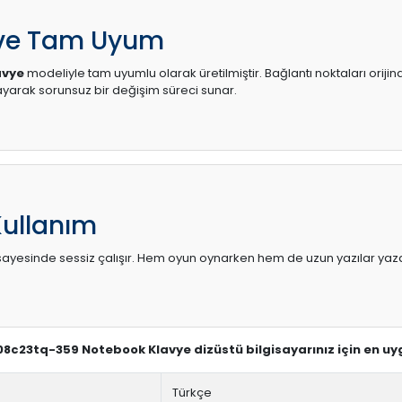
 ve Tam Uyum
avye
modeliyle tam uyumlu olarak üretilmiştir. Bağlantı noktaları oriji
arak sorunsuz bir değişim süreci sunar.
Kullanım
sı sayesinde sessiz çalışır. Hem oyun oynarken hem de uzun yazılar yaza
-08c23tq-359 Notebook Klavye dizüstü bilgisayarınız için en uy
Türkçe