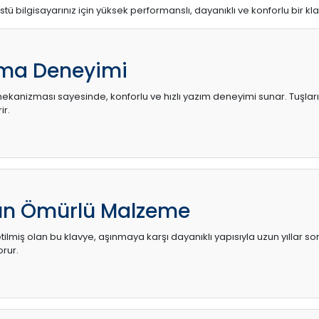
stü bilgisayarınız için yüksek performanslı, dayanıklı ve konforlu bir kl
ma Deneyimi
kanizması sayesinde, konforlu ve hızlı yazım deneyimi sunar. Tuşların d
ir.
zun Ömürlü Malzeme
ilmiş olan bu klavye, aşınmaya karşı dayanıklı yapısıyla uzun yıllar so
orur.