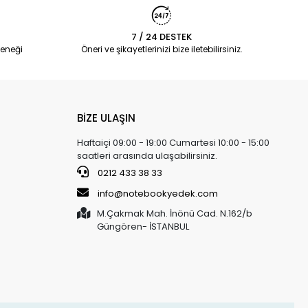
7 / 24 DESTEK
eneği
Öneri ve şikayetlerinizi bize iletebilirsiniz.
BİZE ULAŞIN
Haftaiçi 09:00 - 19:00 Cumartesi 10:00 - 15:00
saatleri arasında ulaşabilirsiniz.
0212 433 38 33
info@notebookyedek.com
M.Çakmak Mah. İnönü Cad. N.162/b
Güngören- İSTANBUL