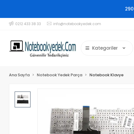
290
0212 433 38 33
info@notebookyedek.com
Kategoriler
Ana Sayfa
Notebook Yedek Parça
Notebook Klavye