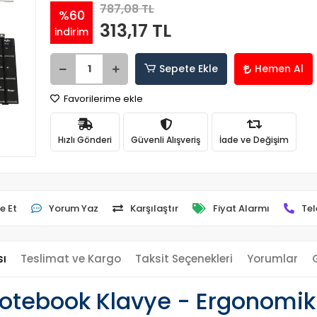
787,08 TL
%60
313,17 TL
indirim
Sepete Ekle
Hemen Al
Favorilerime ekle
Hızlı Gönderi
Güvenli Alışveriş
İade ve Değişim
e Et
Yorum Yaz
Karşılaştır
Fiyat Alarmı
Tel
sı
Teslimat ve Kargo
Taksit Seçenekleri
Yorumlar
ebook Klavye - Ergonomik 