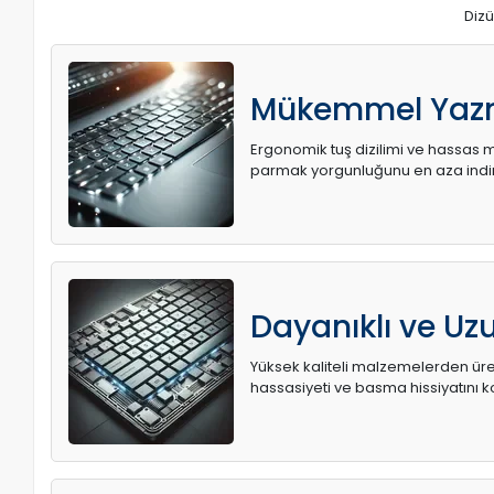
Dizü
Mükemmel Yaz
Ergonomik tuş dizilimi ve hassas me
parmak yorgunluğunu en aza indir
Dayanıklı ve U
Yüksek kaliteli malzemelerden üret
hassasiyeti ve basma hissiyatını k