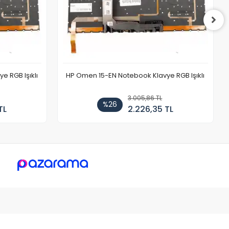
 RGB Işıklı
HP Omen 15-EN Notebook Klavye RGB Işıklı
3.005,86 TL
%26
TL
2.226,35 TL