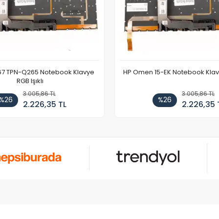
67 TPN-Q265 Notebook Klavye
HP Omen 15-EK Notebook Klavye
RGB Işıklı
3.005,86 TL
3.005,86 TL
%26
%26
2.226,35 TL
2.226,35 