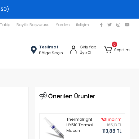
USD)
 Takip
Bayilik Başvurusu
Yardım
İletişim
0
Teslimat
Giriş Yap
Sepetim
Bölge Seçin
Üye Ol
Önerilen Ürünler
Thermalright
%31 indirim
HY510 Termal
165,13 TL
Macun
113,88 TL