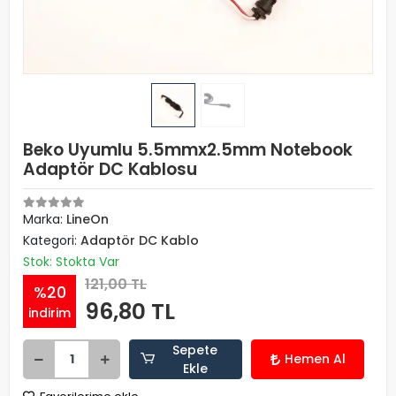
Beko Uyumlu 5.5mmx2.5mm Notebook
Adaptör DC Kablosu
Marka:
LineOn
Kategori:
Adaptör DC Kablo
Stok: Stokta Var
121,00 TL
%20
96,80 TL
indirim
Sepete
Hemen Al
Ekle