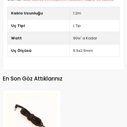
Kablo Uzunluğu
1.2m
Uç Tipi
L Tip
Watt
90w' a Kadar
Uç Ölçüsü
5.5x2.5mm
En Son Göz Attıklarınız