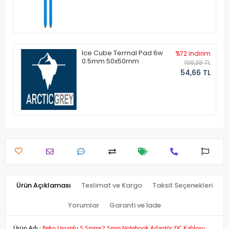
Ice Cube Termal Pad 6w
%72 indirim
0.5mm 50x50mm
198,38 TL
54,66 TL
Ürün Açıklaması
Teslimat ve Kargo
Taksit Seçenekleri
Yorumlar
Garanti ve İade
Ürün Adı :
Beko Uyumlu 5.5mmx2.5mm Notebook Adaptör DC Kablosu