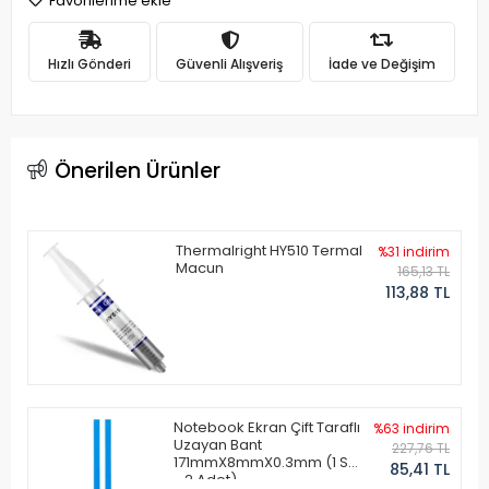
Favorilerime ekle
Hızlı Gönderi
Güvenli Alışveriş
İade ve Değişim
Önerilen Ürünler
Thermalright HY510 Termal
%31 indirim
Macun
165,13 TL
113,88 TL
Notebook Ekran Çift Taraflı
%63 indirim
Uzayan Bant
227,76 TL
171mmX8mmX0.3mm (1 Set
85,41 TL
- 2 Adet)