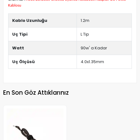
Kablosu
Kablo Uzunluğu
1.2m
Uç Tipi
L Tip
Watt
90w' a Kadar
Uç Ölçüsü
4.0x1.35mm
En Son Göz Attıklarınız