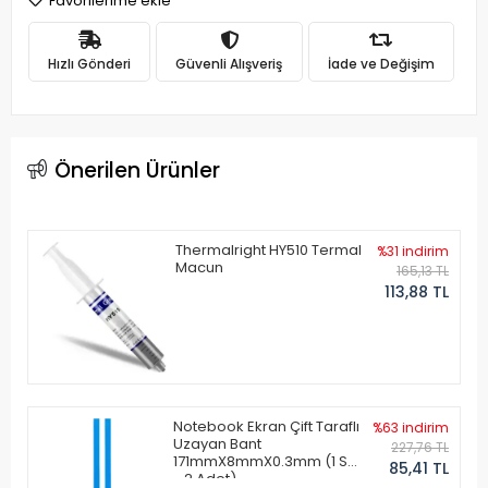
Favorilerime ekle
Hızlı Gönderi
Güvenli Alışveriş
İade ve Değişim
Önerilen Ürünler
Thermalright HY510 Termal
%31 indirim
Macun
165,13 TL
113,88 TL
Notebook Ekran Çift Taraflı
%63 indirim
Uzayan Bant
227,76 TL
171mmX8mmX0.3mm (1 Set
85,41 TL
- 2 Adet)