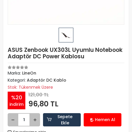
ASUS Zenbook UX303L Uyumlu Notebook
Adaptör DC Power Kablosu
Marka:
LineOn
Kategori:
Adaptör DC Kablo
Stok: Tükenmek Üzere
121,00 TL
%20
96,80 TL
indirim
Sepete
Hemen Al
Ekle