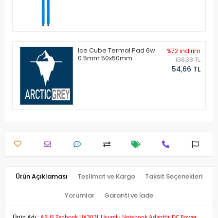
Ice Cube Termal Pad 6w
%72 indirim
0.5mm 50x50mm
198,38 TL
54,66 TL
Ürün Açıklaması
Teslimat ve Kargo
Taksit Seçenekleri
Yorumlar
Garanti ve İade
Ürün Adı :
ASUS Zenbook UX303L Uyumlu Notebook Adaptör DC Power