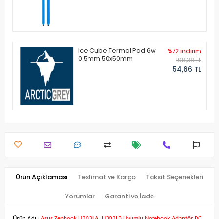
Ice Cube Termal Pad 6w
%72 indirim
0.5mm 50x50mm
198,38 TL
54,66 TL
Ürün Açıklaması
Teslimat ve Kargo
Taksit Seçenekleri
Yorumlar
Garanti ve İade
Ürün Adı :
Asus Zenbook U303LA, U303LB Uyumlu Notebook Adaptör DC