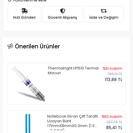
Favorilerime ekle
Hızlı Gönderi
Güvenli Alışveriş
İade ve Değişim
Önerilen Ürünler
Thermalright HY510 Termal
%31 indirim
Macun
165,13 TL
113,88 TL
Notebook Ekran Çift Taraflı
%63 indirim
Uzayan Bant
227,76 TL
171mmX8mmX0.3mm (1 Set
85,41 TL
- 2 Adet)