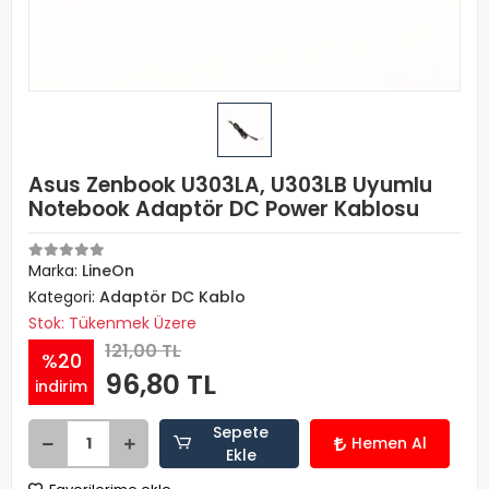
Asus Zenbook U303LA, U303LB Uyumlu
Notebook Adaptör DC Power Kablosu
Marka:
LineOn
Kategori:
Adaptör DC Kablo
Stok: Tükenmek Üzere
121,00 TL
%20
96,80 TL
indirim
Sepete
Hemen Al
Ekle