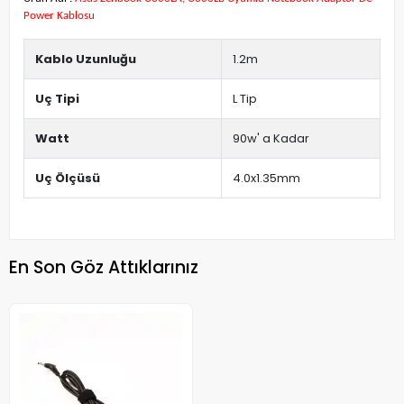
Power Kablosu
Kablo Uzunluğu
1.2m
Uç Tipi
L Tip
Watt
90w' a Kadar
Uç Ölçüsü
4.0x1.35mm
En Son Göz Attıklarınız