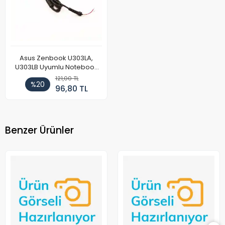
Asus Zenbook U303LA,
U303LB Uyumlu Notebook
Adaptör DC Power Kablosu
121,00 TL
%20
96,80 TL
Benzer Ürünler